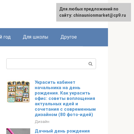
Для любых предложений по
Для любых предложений по
English
сайту: chinaunionmarket@cp9.ru
сайту: chinaunionmarket@cp9.ru
 год
Для школы
Другое
Поиск:
Украсить кабинет
начальника на день
рождения. Как украсить
офис: советы воплощения
актуальных идей и
сочетания с современным
дизайном (80 фото-идей)
Дизайн
Дачный день рождения