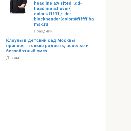
headline a:visited, .dd-
headline a:hover{
color:#ffffff;} .dd-
blockheader{color:#ffffff;background:#d1945
msk.ru
Праздник
Клоуны в детский сад Москвы
приносят только радость, веселье и
беззаботный смех
Детям