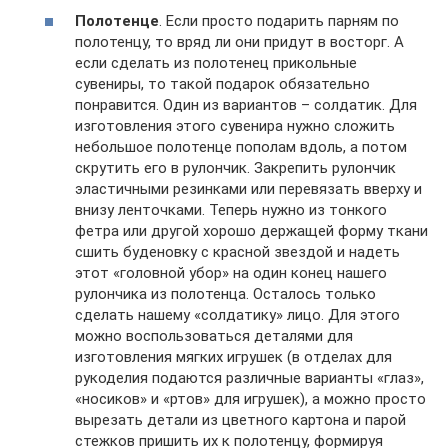
Полотенце
. Если просто подарить парням по
полотенцу, то вряд ли они придут в восторг. А
если сделать из полотенец прикольные
сувениры, то такой подарок обязательно
понравится. Один из вариантов – солдатик. Для
изготовления этого сувенира нужно сложить
небольшое полотенце пополам вдоль, а потом
скрутить его в рулончик. Закрепить рулончик
эластичными резинками или перевязать вверху и
внизу ленточками. Теперь нужно из тонкого
фетра или другой хорошо держащей форму ткани
сшить буденовку с красной звездой и надеть
этот «головной убор» на один конец нашего
рулончика из полотенца. Осталось только
сделать нашему «солдатику» лицо. Для этого
можно воспользоваться деталями для
изготовления мягких игрушек (в отделах для
рукоделия подаются различные варианты «глаз»,
«носиков» и «ртов» для игрушек), а можно просто
вырезать детали из цветного картона и парой
стежков пришить их к полотенцу, формируя