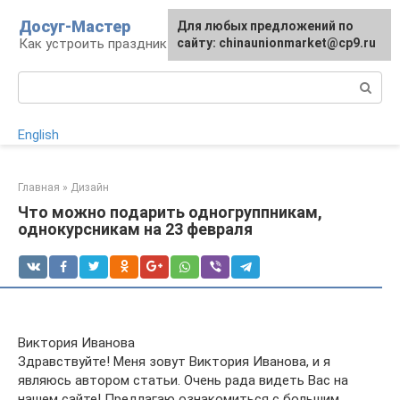
Перейти
Досуг-Мастер
Для любых предложений по
Для любых предложений по
к
Как устроить праздник
сайту: chinaunionmarket@cp9.ru
сайту: chinaunionmarket@cp9.ru
контенту
Поиск:
English
Главная
»
Дизайн
Что можно подарить одногруппникам,
однокурсникам на 23 февраля
Виктория Иванова
Здравствуйте! Меня зовут Виктория Иванова, и я
являюсь автором статьи. Очень рада видеть Вас на
нашем сайте! Предлагаю ознакомиться с большим