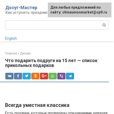
Перейти
Досуг-Мастер
Для любых предложений по
Для любых предложений по
к
Как устроить праздник
сайту: chinaunionmarket@cp9.ru
сайту: chinaunionmarket@cp9.ru
контенту
Поиск:
English
Главная
»
Дизайн
Что подарить подруге на 15 лет — список
прикольных подарков
Всегда уместная классика
Есть подарки, которые проверены поколениями девушек