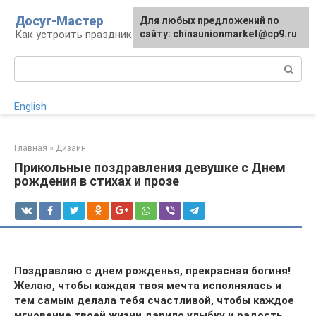
Перейти
Досуг-Мастер
Для любых предложений по
Для любых предложений по
к
Как устроить праздник
сайту: chinaunionmarket@cp9.ru
сайту: chinaunionmarket@cp9.ru
контенту
Поиск:
English
Главная
»
Дизайн
Прикольные поздравления девушке с Днем
рождения в стихах и прозе
Поздравляю с днем рожденья, прекрасная богиня!
Желаю, чтобы каждая твоя мечта исполнялась и
тем самым делала тебя счастливой, чтобы каждое
мгновение твоей жизни дарило улыбку и радость.