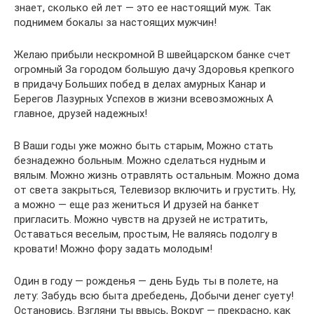
знает, сколько ей лет — это ее настоящий муж. Так
поднимем бокалы за настоящих мужчин!
Желаю прибыли нескромной В швейцарском банке счет
огромный За городом большую дачу Здоровья крепкого
в придачу Больших побед в делах амурных Канар и
Берегов Лазурных Успехов в жизни всевозможных А
главное, друзей надежных!
В Ваши годы уже можно быть старым, Можно стать
безнадежно больным. Можно сделаться нудным и
вялым. Можно жизнь отравлять остальным. Можно дома
от света закрыться, Телевизор включить и грустить. Ну,
а можно — еще раз жениться И друзей на банкет
пригласить. Можно чувств на друзей не истратить,
Оставаться веселым, простым, Не валяясь подолгу в
кровати! Можно фору задать молодым!
Один в году — рожденья — день Будь ты в полете, на
лету: Забудь всю быта дребедень, Добычи денег суету!
Остановись. Взгляни ты ввысь, Вокруг — прекрасно, как