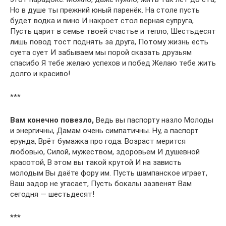
Но в душе ты прежний юный паренёк. На столе пусть
будет водка и вино И накроет стол верная супруга,
Пусть царит в семье твоей счастье и тепло, Шестьдесят
лишь повод тост поднять за друга, Потому жизнь есть
суета сует И забываем мы порой сказать друзьям
спасибо Я тебе желаю успехов и побед Желаю тебе жить
долго и красиво!
***
Вам конечно повезло,
Ведь вы паспорту назло Молоды
и энергичны, Дамам очень симпатичны. Ну, а паспорт
ерунда, Врёт бумажка про года. Возраст мерится
любовью, Силой, мужеством, здоровьем И душевной
красотой, В этом вы такой крутой И на зависть
молодым Вы даёте фору им. Пусть шампанское играет,
Ваш задор не угасает, Пусть бокалы зазвенят Вам
сегодня — шестьдесят!
***