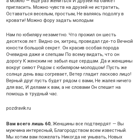
а можно — еще раз жениться И друзей на банкет
пригласить. Можно чувств на друзей не истратить,
Оставаться веселым, простым, Не валяясь подолгу в
кровати! Можно фору задать молодым
Нам по юбиляру незаметно. Что прожил он шесть
десятков лет. Видно он, хитрец, проведал где-то Вечной
юности большой секрет. Он красив особая порода
Очевидна даже и слепцам По всему видать, что он
дорогу К женским не забыл еще сердцам. Да и женщины
вокруг сияют Рядом с юбиляром-молодцом! Пусть же
солнце день ваш согревает, Ветер гладит ласково лицо!
Верный друг пусть будет рядом с вами, Не жалея ничего
для вас, И делами к вам, а не словами Он спешит на
помощь в трудный час.
pozdravik.ru
Вам всего лишь 60
, Женщины все подтвердят — Вы
мужчина интересный, Благородством всем известный.
Мы хотим вам пожелать Никогда не унывать, Новых