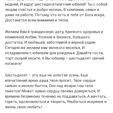
модней, И вдруг шестидесятилетний юбилей! Ты с собой
людям счастье и добро несешь, В компании, семье и
даже на работе, Потому, что есть в тебе от Бога искра,
Достанется всем внимания и тепла.
Желаем Вам в грандиозную дату, Крепкого здоровья и
пламенной любви, Успехов в бизнесе, большого
достатка, И любящей, заботливой и верной родни.
Сегодня же желаем вам звонкого веселья, И
поздравляем с юбилеем дня рожденья, Давайте гости,
торт скорей несите, А Вы юбиляр – шестьдесят свечей
погасите!
Шестьдесят – это еще не золотая осень, Еще
впечатлений ярких душа твоя просит, Твое сердце
сильно и весело бьется, Оно над возрастом тела
смеется! Может нужно сердцу своему доверяться, И
времени безумному течению не поддаваться, А мечтать,
гореть, вдохновляться и творить, Улыбаться искренне и
жизнь свою любить!