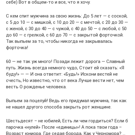
себе) Вот в общем-то и все, что я хочу.
С кем спит мужчина за свою жизнь: До 5 лет — с соской,
с 5 до 10 — с мишкой, с 10 до 20 — с мечтой, с 20 до 30 —
с женой, с 30 до 40 — с чужой, с 40 до 50 — с любой, с 50
до 60 — с грелкой, с 60 до 70 — с закрытой форточкой.
Так выпьем за то, чтобы никогда не закрывалась
форточка!
60 — не так уж много! Позади лежит дорога — Славный
путь. Жизнь всегда немного чудо, Стоит ей сказать: «Я
буду!» — — И она ответит: «Будь!» Искони вестей не
счесть, Но известно, что от века Лучше вести нет, чем
весть О рожденье человека.
Выпьем за поцелуй! Ведь его придумал мужчина, так как
не нашел другого способа закрыть рот женщине.
Шестьдесят – не юбилей, Есть ли чем гордиться? Если б
парочка «нулей» После «единицы»! А пока твои года –
Возраст юниора. Где седая борода, Как у Черномора? …