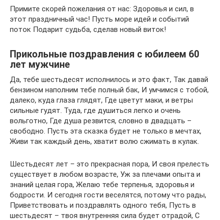
Примите скорей пожелания от нас: Здоровья и сил, в
этот праздничный час! Пусть море идей и событий
поток Подарит судьба, сделав новый виток!
Прикольные поздравления с юбилеем 60
лет мужчине
Да, тебе шестьдесят исполнилось и это факт, Так давай
бензином наполним тебе полный бак, И умчимся с тобой,
далеко, куда глаза глядят, Где цветут маки, и ветры
сильные гудят. Туда, где душиться легко и очень
вольготно, Где душа резвится, словно в двадцать –
свободно. Пусть эта сказка будет не только в мечтах,
Живи так каждый день, хватит волю сжимать в кулак.
Шестьдесят лет – это прекрасная пора, И своя прелесть
существует в любом возрасте, Уж за плечами опыта и
знаний целая гора, Желаю тебе терпенья, здоровья и
бодрости. И сегодня гости веселятся, потому что рады,
Приветствовать и поздравлять одного тебя, Пусть в
шестьдесят – твоя внутренняя сила будет отрадой, С