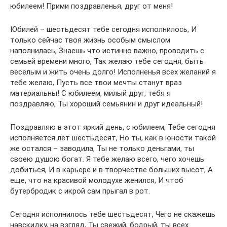
юбилеем! Прими поздравленья, друг от меня!
Юбилей – шестьдесят тебе сегодня исполнилось, И
только сейчас твоя жизнь особым смыслом
наполнилась, Знаешь что истинно важно, проводить с
семьей времени много, Так желаю тебе сегодня, быть
веселым и жить очень долго! Исполненья всех желаний я
тебе желаю, Пусть все твои мечты станут враз
материальны! С юбилеем, милый друг, тебя я
поздравляю, Ты хороший семьянин и друг идеальный!
Поздравляю в этот яркий день, с юбилеем, Тебе сегодня
исполняется лет шестьдесят, Но ты, как в юности такой
же остался – заводила, Ты не только деньгами, ты
своею душою богат. Я тебе желаю всего, чего хочешь
добиться, И в карьере и в творчестве больших высот, А
еще, что на красивой молодухе женился, И чтоб
бутербродик с икрой сам прыгал в рот.
Сегодня исполнилось тебе шестьдесят, Чего не скажешь
навскидку, на взгляд, Ты свежий, бодрый, ты всех