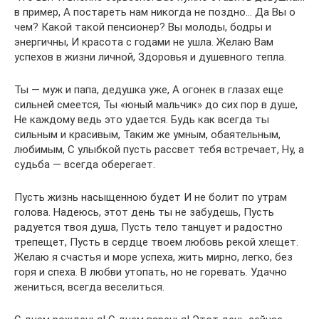
в пример, А постареть нам никогда не поздно… Да Вы о
чем? Какой такой пенсионер? Вы молоды, бодры и
энергичны, И красота с годами не ушла. Желаю Вам
успехов в жизни личной, Здоровья и душевного тепла.
Ты — муж и папа, дедушка уже, А огонек в глазах еще
сильней смеется, Ты «юный мальчик» до сих пор в душе,
Не каждому ведь это удается. Будь как всегда ты
сильным и красивым, Таким же умным, обаятельным,
любимым, С улыбкой пусть рассвет тебя встречает, Ну, а
судьба — всегда оберегает.
Пусть жизнь насыщенною будет И не болит по утрам
голова. Надеюсь, этот день ты не забудешь, Пусть
радуется твоя душа, Пусть тело танцует и радостно
трепещет, Пусть в сердце твоем любовь рекой хлещет.
Желаю я счастья и море успеха, жить мирно, легко, без
горя и спеха. В любви утопать, но не горевать. Удачно
жениться, всегда веселиться.