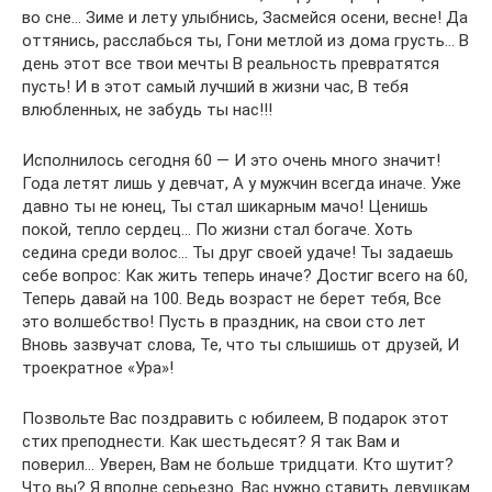
во сне… Зиме и лету улыбнись, Засмейся осени, весне! Да
оттянись, расслабься ты, Гони метлой из дома грусть… В
день этот все твои мечты В реальность превратятся
пусть! И в этот самый лучший в жизни час, В тебя
влюбленных, не забудь ты нас!!!
Исполнилось сегодня 60 — И это очень много значит!
Года летят лишь у девчат, А у мужчин всегда иначе. Уже
давно ты не юнец, Ты стал шикарным мачо! Ценишь
покой, тепло сердец… По жизни стал богаче. Хоть
седина среди волос… Ты друг своей удаче! Ты задаешь
себе вопрос: Как жить теперь иначе? Достиг всего на 60,
Теперь давай на 100. Ведь возраст не берет тебя, Все
это волшебство! Пусть в праздник, на свои сто лет
Вновь зазвучат слова, Те, что ты слышишь от друзей, И
троекратное «Ура»!
Позвольте Вас поздравить с юбилеем, В подарок этот
стих преподнести. Как шестьдесят? Я так Вам и
поверил… Уверен, Вам не больше тридцати. Кто шутит?
Что вы? Я вполне серьезно. Вас нужно ставить девушкам