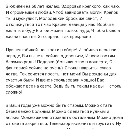
В юбилей на 60 лет желаю, Здоровья крепкого, как чаю.
И огромнейшей любви, Чтоб завидовать могли. Крепок
ты и мускулист, Молодецкий брось же свист, И
откликнуться тот час Красны девицы у нас. Вообще,
желать я буду В этой жизни только чуда, Чтобы было в
жизни счастье, Это, право, так прекрасно.
Пришел юбилей, все гости в сборе! И юбиляр весь при
параде, Вы пышете сейчас здоровьем, И всем гостям
безумно рады! Подарки (большинство в конверте, С
фантазией сейчас не очень), Столы накрыты, супер-
яства, Так хочется поесть, нет мочи! Вы рождены для
счастья были, И шанс использовали мощно! Вас
обожают все на свете, Ведь быть таким как вы — столь
сложно!
В Ваши годы уже можно быть старым, Можно стать
безнадежно больным. Можно сделаться нудным и
вялым. Можно жизнь отравлять остальным. Можно дома
от света закрыться, Телевизор включить и грустить. Ну,