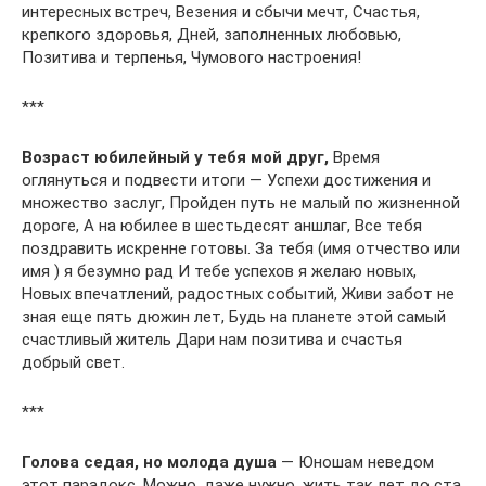
интересных встреч, Везения и сбычи мечт, Счастья,
крепкого здоровья, Дней, заполненных любовью,
Позитива и терпенья, Чумового настроения!
***
Возраст юбилейный у тебя мой друг,
Время
оглянуться и подвести итоги — Успехи достижения и
множество заслуг, Пройден путь не малый по жизненной
дороге, А на юбилее в шестьдесят аншлаг, Все тебя
поздравить искренне готовы. За тебя (имя отчество или
имя ) я безумно рад И тебе успехов я желаю новых,
Новых впечатлений, радостных событий, Живи забот не
зная еще пять дюжин лет, Будь на планете этой самый
счастливый житель Дари нам позитива и счастья
добрый свет.
***
Голова седая, но молода душа
— Юношам неведом
этот парадокс. Можно, даже нужно, жить так лет до ста,