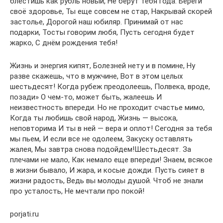
блестишь как рубль новый, Не берут тебя года. Береги
своё здоровье, Ты еще совсем не стар, Накрывай скорей
застолье, Дорогой наш юбиляр. Принимай от нас
подарки, Тосты говорим любя, Пусть сегодня будет
жарко, С днём рождения тебя!
Жизнь и энергия кипят, Болезней нету и в помине, Ну
разве скажешь, что в мужчине, Вот в этом целых
шестьдесят! Когда рубеж преодолеешь, Полвека, вроде,
позади» О чем-то, может быть, жалеешь И
неизвестность впереди. Но не проходит счастье мимо,
Когда ты любишь свой народ, Жизнь — высока,
неповторима И ты в ней — вера и оплот! Сегодня за тебя
мы пьем, И если все не одолеем, Закуску оставлять
жалея, Мы завтра снова подойдем!Шестьдесят. За
плечами не мало, Как немало еще впереди! Знаем, всякое
в жизни бывало, И жара, и косые дожди. Пусть сияет в
жизни радость, Ведь вы молоды душой. Чтоб не знали
про усталость, Не мечтали про покой!
porjati.ru