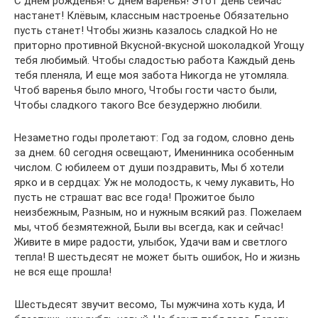
C днем рожденья! С днем варенья! Этот день сейчас
настанет! Клёвым, классным настроенье Обязательно
пусть станет! Чтобы жизнь казалось сладкой Но не
приторно противной Вкусной-вкусной шоколадкой Угощу
тебя любимый. Чтобы сладостью работа Каждый день
тебя пленяла, И еще моя забота Никогда не утомляла.
Чтоб варенья было много, Чтобы гости часто были,
Чтобы сладкого такого Все безудержно любили.
Незаметно годы пролетают: Год за годом, словно день
за днем. 60 сегодня освещают, Именинника особенным
числом. С юбилеем от души поздравить, Мы б хотели
ярко и в сердцах: Уж не молодость, к чему лукавить, Но
пусть не страшат вас все года! Прожитое было
неизбежным, Разным, но и нужным всякий раз. Пожелаем
мы, чтоб безмятежной, Были вы всегда, как и сейчас!
Живите в мире радости, улыбок, Удачи вам и светлого
тепла! В шестьдесят не может быть ошибок, Но и жизнь
не вся еще прошла!
Шестьдесят звучит весомо, Ты мужчина хоть куда, И