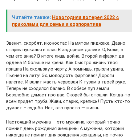
Читайте также:
Новогодняя лотерея 2022 с
приколами для семьи и корпоратива
Звенит, скорбят, иконостас На мятом пиджаке. Давно
старик пускался в пляс В задорном далеке. О, Боже, в
чем его вина? В итоге лишь война, Второй инфаркт да
ордена И больше ни хрена. Как быстро жизнь твоя
пришла На скользкую черту, А помнишь, грызли удила,
Пьянея на лету! Эх, молодость фартовая! Дороги
налегке, И валит масть червовая К тузам в твоей руке.
Теперь не сходился баланс. В собесе пуп земли
Беззлобно думает про вас: Скорей бы отошли. Когда-то
всем придет труба. Живи, старик, крепись! Пусть кто-то
думает – судьба. Нет, это просто — жизнь.
Настоящий мужчина — это мужчина, который точно
помнит день рождения женщины А мужчина, который
никогда не помнит дня рождения женщины, но точно