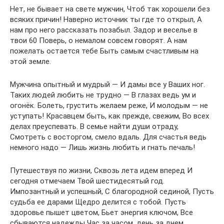
Нет, не бывает на свете мужчин, Чтоб так хорошели без
всяких причин! Наверно источник ты где то открыл, А
нам про него рассказать позабыл. Задор и веселье в
твои 60 Поверь, о немалом совсем говорят. А нам
пожелать остается тебе Быть самым счастливым на
этой земле.
Мужчина опытный и мудрый — И дамы все у Ваших ног.
Таких людей любить не трудно — В глазах ведь ум и
огонёк. Болеть, грустить желаем реже, И молодым — не
уступать! Красавцем быть, как прежде, свежим, Во всех
делах преуспевать. В семье найти души отраду,
Смотреть с восторгом, смело вдаль. Для счастья ведь
немного надо — Лишь жизнь любить и гнать печаль!
Путешествуя по жизни, Сквозь лета идем вперед И
сегодня отмечаем Твой шестидесятый год.
Импозантный и успешный, С благородной сединой, Пусть
судьба ее дарами Щедро делится с тобой. Пусть
здоровье пышет цветом, Бьет энергия ключом, Все
сбываются надежды Час за часом, день за днем.