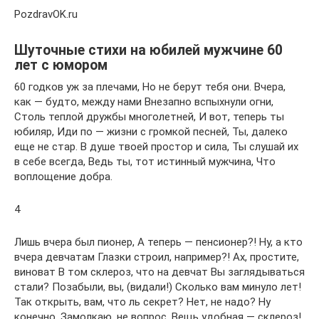
PozdravOK.ru
Шуточные стихи на юбилей мужчине 60
лет с юмором
60 годков уж за плечами, Но не берут тебя они. Вчера,
как — будто, между нами Внезапно вспыхнули огни,
Столь теплой дружбы многолетней, И вот, теперь ты
юбиляр, Иди по — жизни с громкой песней, Ты, далеко
еще не стар. В душе твоей простор и сила, Ты слушай их
в себе всегда, Ведь ты, тот истинный мужчина, Что
воплощение добра.
4
Лишь вчера был пионер, А теперь — пенсионер?! Ну, а кто
вчера девчатам Глазки строил, например?! Ах, простите,
виноват В том склероз, что на девчат Вы заглядываться
стали? Позабыли, вы, (видали!) Сколько вам минуло лет!
Так открыть, вам, что ль секрет? Нет, не надо? Ну
конечно, Замолкаю, не вопрос, Вещь удобная — склероз!