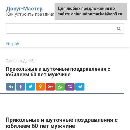
Перейти
Досуг-Мастер
Для любых предложений по
Для любых предложений по
к
Как устроить праздник
сайту: chinaunionmarket@cp9.ru
сайту: chinaunionmarket@cp9.ru
контенту
Поиск:
English
Главная
»
Дизайн
Прикольные и шуточные поздравления с
юбилеем 60 лет мужчине
Прикольные и шуточные поздравления с
юбилеем 60 лет мужчине