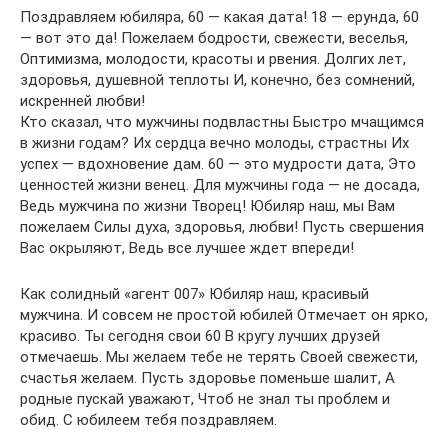
Поздравляем юбиляра, 60 — какая дата! 18 — ерунда, 60
— вот это да! Пожелаем бодрости, свежести, веселья,
Оптимизма, молодости, красоты и рвения. Долгих лет,
здоровья, душевной теплоты И, конечно, без сомнений,
искренней любви!
Кто сказал, что мужчины подвластны Быстро мчащимся
в жизни годам? Их сердца вечно молоды, страстны Их
успех — вдохновение дам. 60 — это мудрости дата, Это
ценностей жизни венец. Для мужчины года — не досада,
Ведь мужчина по жизни Творец! Юбиляр наш, мы Вам
пожелаем Силы духа, здоровья, любви! Пусть свершения
Вас окрыляют, Ведь все лучшее ждет впереди!
Как солидный «агент 007» Юбиляр наш, красивый
мужчина. И совсем не простой юбилей Отмечает он ярко,
красиво. Ты сегодня свои 60 В кругу лучших друзей
отмечаешь. Мы желаем тебе не терять Своей свежести,
счастья желаем. Пусть здоровье поменьше шалит, А
родные пускай уважают, Чтоб не знал ты проблем и
обид. С юбилеем тебя поздравляем.