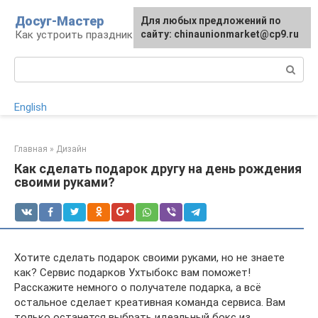
Перейти
Досуг-Мастер
Для любых предложений по
Для любых предложений по
к
Как устроить праздник
сайту: chinaunionmarket@cp9.ru
сайту: chinaunionmarket@cp9.ru
контенту
Поиск:
English
Главная
»
Дизайн
Как сделать подарок другу на день рождения
своими руками?
Хотите сделать подарок своими руками, но не знаете
как? Сервис подарков Ухтыбокс вам поможет!
Расскажите немного о получателе подарка, а всё
остальное сделает креативная команда сервиса. Вам
только останется выбрать идеальный бокс из