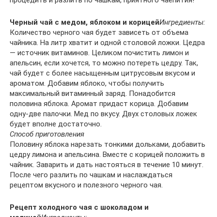
процедить и разлить по чашкам, приятного чаепития!
Черный чай с медом, яблоком и корицей
Ингредиенты:
Количество черного чая будет зависеть от объема
чайника. На литр хватит и одной столовой ложки. Цедра
— источник витаминов. Целиком почистить лимон и
апельсин, если хочется, то можно потереть цедру. Так,
чай будет с более насыщенным цитрусовым вкусом и
ароматом. Добавим яблоко, чтобы получить
максимальный витаминный заряд. Понадобится
половина яблока. Аромат придаст корица. Добавим
одну-две палочки. Мед по вкусу. Двух столовых ложек
будет вполне достаточно.
Способ приготовления
Половину яблока нарезать тонкими дольками, добавить
цедру лимона и апельсина. Вместе с корицей положить в
чайник. Заварить и дать настояться в течение 10 минут.
После чего разлить по чашкам и наслаждаться
рецептом вкусного и полезного черного чая.
Рецепт холодного чая с шоколадом и