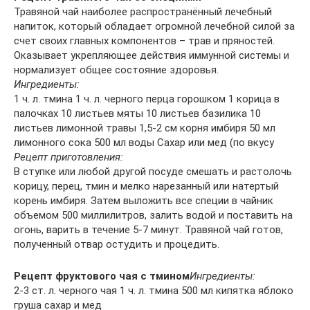
Травяной чай наиболее распространённый лечебный
напиток, который обладает огромной лечебной силой за
счет своих главных компонентов – трав и пряностей.
Оказывает укрепляющее действия иммунной системы и
нормализует общее состояние здоровья.
Ингредиенты:
1 ч. л. тмина 1 ч. л. черного перца горошком 1 корица в
палочках 10 листьев мяты 10 листьев базилика 10
листьев лимонной травы 1,5-2 см корня имбиря 50 мл
лимонного сока 500 мл воды Сахар или мед (по вкусу
Рецепт приготовления:
В ступке или любой другой посуде смешать и растолочь
корицу, перец, тмин и мелко нарезанный или натертый
корень имбиря. Затем выложить все специи в чайник
объемом 500 миллилитров, залить водой и поставить на
огонь, варить в течение 5-7 минут. Травяной чай готов,
полученный отвар остудить и процедить.
Рецепт фруктового чая с тмином
Ингредиенты:
2-3 ст. л. черного чая 1 ч. л. тмина 500 мл кипятка яблоко
груша сахар и мед