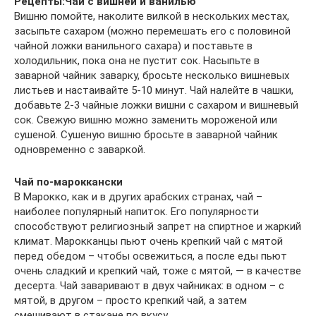
Рецепты:
Чай с вишней и ванилью
Вишню помойте, наколите вилкой в нескольких местах,
засыпьте сахаром (можно перемешать его с половиной
чайной ложки ванильного сахара) и поставьте в
холодильник, пока она не пустит сок. Насыпьте в
заварной чайник заварку, бросьте несколько вишневых
листьев и настаивайте 5-10 минут. Чай налейте в чашки,
добавьте 2-3 чайные ложки вишни с сахаром и вишневый
сок. Свежую вишню можно заменить мороженой или
сушеной. Сушеную вишню бросьте в заварной чайник
одновременно с заваркой.
Чай по-мароккански
В Марокко, как и в других арабских странах, чай –
наиболее популярный напиток. Его популярности
способствуют религиозный запрет на спиртное и жаркий
климат. Марокканцы пьют очень крепкий чай с мятой
перед обедом – чтобы освежиться, а после еды пьют
очень сладкий и крепкий чай, тоже с мятой, — в качестве
десерта. Чай заваривают в двух чайниках: в одном – с
мятой, в другом – просто крепкий чай, а затем
смешивают в стакане по вкусу.