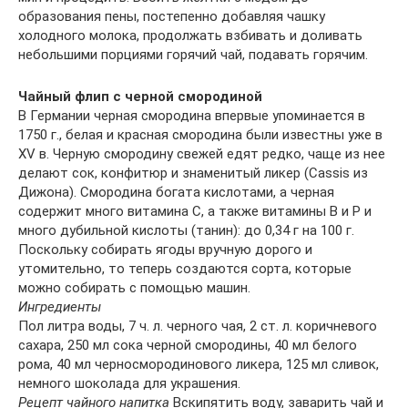
образования пены, постепенно добавляя чашку
холодного молока, продолжать взбивать и доливать
небольшими порциями горячий чай, подавать горячим.
Чайный флип с черной смородиной
В Германии черная смородина впервые упоминается в
1750 г., белая и красная смородина были известны уже в
XV в. Черную смородину свежей едят редко, чаще из нее
делают сок, конфитюр и знаменитый ликер (Cassis из
Дижона). Смородина богата кислотами, а черная
содержит много витамина С, а также витамины В и Р и
много дубильной кислоты (танин): до 0,34 г на 100 г.
Поскольку собирать ягоды вручную дорого и
утомительно, то теперь создаются сорта, которые
можно собирать с помощью машин.
Ингредиенты
Пол литра воды, 7 ч. л. черного чая, 2 ст. л. коричневого
сахара, 250 мл сока черной смородины, 40 мл белого
рома, 40 мл черносмородинового ликера, 125 мл сливок,
немного шоколада для украшения.
Рецепт чайного напитка
Вскипятить воду, заварить чай и