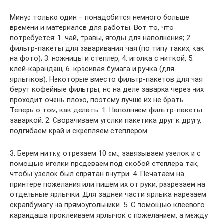
Минус только один – понадобится немного больше
времени и материалов для работы. Вот то, что
потребуется: 1. чай, травы, ягоды для наполнения; 2.
фильтр-пакеты для заваривания чая (по типу таких, как
на фото); 3. ножницы и степлер, 4. иголка с ниткой, 5.
клей-карандаш, 6. красивая бумага и ручка (для
ярлычков). Некоторые вместо фильтр-пакетов для чая
берут кофейные фильтры, но на деле заварка через них
проходит очень плохо, поэтому лучше их не брать.
Теперь о том, как делать. 1. Наполняем фильтр-пакеты
заваркой. 2. Сворачиваем уголки пакетика друг к другу,
подгибаем край и скрепляем степлером.
3. Берем нитку, отрезаем 10 см., завязываем узелок и с
помощью иголки продеваем под скобой степлера так,
чтобы узелок был спрятан внутри. 4. Печатаем на
принтере пожелания или пишем их от руки, разрезаем на
отдельные ярлычки. Для задней части ярлыка нарезаем
скрапбумагу на прямоугольники. 5. С помощью клеевого
карандаша проклеиваем ярлычок с пожеланием, а между