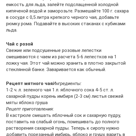
емкость для льда, залейте подслащенной холодной
кипяченой водой и заморозьте. Размешайте 100 г. сахара
в сосуде с 0,5 литра крепкого черного чая, добавьте
рюмку рома. Подавайте в высоких стаканах с кубиками
льда.
Чай с розой
Свежие или подсушенные розовые лепестки
смешиваются с чаем из расчета 5-6 лепестков на 1
ложку чая. Этот чай можно хранить в плотно закрытой
стеклянной банке. Заваривается как обычный.
Рецепт мятного чая
Ингредиенты:
1-2 ч. л. зеленого чая 1 л. яблочного сока 4-5 ст. л.
сахарной пудры корень имбиря (2-3 см) листья свежей
мяты яблоко груша
Рецепт приготовления:
В кастрюле смешать яблочный сок и сахарную пудру,
поставить на слабый огонь, помешивать до полного
растворения сахарной пудры. Теперь к сиропу нужно
добавить порезанный имбирь, яблоко и грушу, варить в