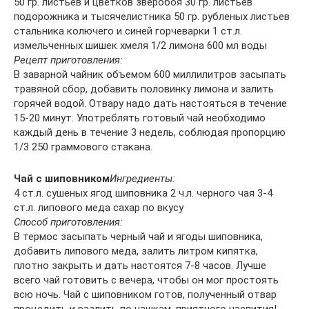
50 гр. листьев и цветков зверобоя 30 гр. листьев
подорожника и тысячелистника 50 гр. рубленых листьев
стальника колючего и синей горчеварки 1 ст.л.
измельченных шишек хмеля 1/2 лимона 600 мл воды
Рецепт приготовления:
В заварной чайник объемом 600 миллилитров засыпать
травяной сбор, добавить половинку лимона и залить
горячей водой. Отвару надо дать настояться в течение
15-20 минут. Употреблять готовый чай необходимо
каждый день в течение 3 недель, соблюдая пропорцию
1/3 250 граммового стакана.
Чай с шиповником
Ингредиенты:
4 ст.л. сушеных ягод шиповника 2 ч.л. черного чая 3-4
ст.л. липового меда сахар по вкусу
Способ приготовления:
В термос засыпать черный чай и ягоды шиповника,
добавить липового меда, залить литром кипятка,
плотно закрыть и дать настоятся 7-8 часов. Лучше
всего чай готовить с вечера, чтобы он мог простоять
всю ночь. Чай с шиповником готов, полученный отвар