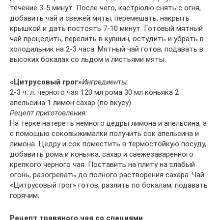
течение 3-5 минут. После чего, кастрюлю снять с огня,
добавить чай и свежей мяты, перемешать, накрыть
крышкой и дать постоять 7-10 минут. Готовый мятный
чай процедить, перелить в кувшин, остудить и убрать в
холодильник на 2-3 часа. Мятный чай готов, подавать в
высоких бокалах со льдом и листьями мяты.
«Цитрусовый грог»
Ингредиенты:
2-3 ч. л. черного чая 120 мл рома 30 мл коньяка 2
апельсина 1 лимон сахар (по вкусу)
Рецепт приготовления:
На терке натереть немного цедры лимона и апельсина, а
с помощью соковыжималки получить сок апельсина и
лимона. Цедру и сок поместить в термостойкую посуду,
добавить рома и коньяка, сахар и свежезаваренного
крепкого черного чая. Поставить на плиту на слабый
огонь, разогревать до полного растворения сахара. Чай
«Цитрусовый грог» готов, разлить по бокалам, подавать
горячим.
Рецепт травяного чая со специями