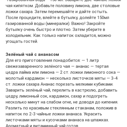
чая кипятком. Добавьте половину лимона, две столовые
ложки сахара. Затем перемешайте и дайте остыть.
После процедите, влейте в бутылку, долейте 150мл
газированной воды (минералки). Важно! Закройте
бутылку очень быстро и плотно. Затем уберите в
холодильник. Как только напиток охладится, можно
угощать гостей.
Зелёный чай с ананасом
Для его приготовления понадобится: — 1 литр
свежезаваренного зелёного чая — ананас — тертая
цедра лайма или лимона — 2 ст. ложки лимонного сока —
молотый кардамон — несколько листочков мяты — 3-4
ст. ложки сахара Ананас порезать мелкими кубиками.
Заварить зелёный чай, перелить в кастрюлю, добавить
цедру, лимонный сок, кардамон, сахар и подогреть
несколько минут на слабом огне, не доводя до кипения.
Разлить по красивым стеклянным стаканам, положив в
напиток по 2-3 чайные ложки ананаса. Украсить
листочками мяты и кусочками ананаса на шпажках.
Ароматный и витаминный чай готов.