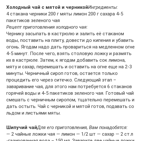
Холодный чай с мятой и черникой
Ингредиенты:
4 стакана черники 200 г мяты лимон 200 г сахара 4-5
пакетиков зеленого чая
Рецепт приготовления холодного чая:
Чернику засыпать в кастрюлю и залить её стаканом
воды, поставить на плиту, довести до кипения и убавить
огонь. Ягодам надо дать провариться на медленном огне
4-5 минут. После чего, взять столовую ложку и размять
их в кастрюле. Затем, к ягодам добавить сок лимона,
мяту и сахар, перемешать и оставить на огне еще на 2-3
минуты. Черничный сироп готов, остается только
процедить его через ситечко. Следующий этап –
заваривание чая, для этого нам потребуется 6 стаканов
горячей воды и 4-5 пакетиков зеленого чая. Готовый чай
смешать с черничным сиропом, тщательно перемешать и
дать остыть. Чай с черникой и мятой готов, подавать со
льдом и листьями мяты.
Шипучий чай
Для его приготовления, Вам понадобятся:
— 2 чайные ложки чая — лимон — 1/2 шт — сахар — 2 ст.л
-газированная вода – 150 мл. Заварите две чайные ложки