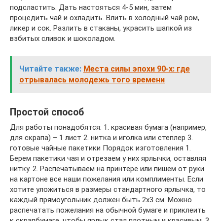
подсластить. Дать настояться 4-5 мин, затем
процедить чай и охладить. Влить в холодный чай ром,
ликер и сок. Разлить в стаканы, украсить шапкой из
взбитых сливок и шоколадом.
Читайте также:
Места силы эпохи 90-х: где
отрывалась молодежь того времени
Простой способ
Для работы понадобятся: 1. красивая бумага (например,
для скрапа) – 1 лист 2. нитка и иголка или степлер 3.
готовые чайные пакетики Порядок изготовления 1.
Берем пакетики чая и отрезаем у них ярлычки, оставляя
нитку. 2. Распечатываем на принтере или пишем от руки
на картоне все наши пожелания или комплименты. Если
хотите уложиться в размеры стандартного ярлычка, то
каждый прямоугольник должен быть 2х3 см. Можно
распечатать пожелания на обычной бумаге и приклеить
к скрапбумаге, чтобы ярлык стал плотным и красивым. 3.