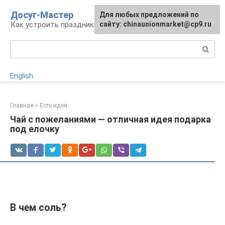
Перейти
Досуг-Мастер
Для любых предложений по
Для любых предложений по
к
Как устроить праздник
сайту: chinaunionmarket@cp9.ru
сайту: chinaunionmarket@cp9.ru
контенту
Поиск:
English
Главная
»
Есть идея
Чай с пожеланиями — отличная идея подарка
под елочку
В чем соль?