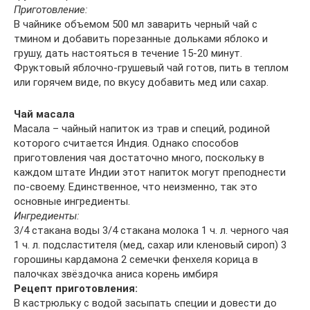
Приготовление:
В чайнике объемом 500 мл заварить черный чай с
тмином и добавить порезанные дольками яблоко и
грушу, дать настояться в течение 15-20 минут.
Фруктовый яблочно-грушевый чай готов, пить в теплом
или горячем виде, по вкусу добавить мед или сахар.
Чай масала
Масала – чайный напиток из трав и специй, родиной
которого считается Индия. Однако способов
приготовления чая достаточно много, поскольку в
каждом штате Индии этот напиток могут преподнести
по-своему. Единственное, что неизменно, так это
основные ингредиенты.
Ингредиенты:
3/4 стакана воды 3/4 стакана молока 1 ч. л. черного чая
1 ч. л. подсластителя (мед, сахар или кленовый сироп) 3
горошины кардамона 2 семечки фенхеля корица в
палочках звёздочка аниса корень имбиря
Рецепт приготовления:
В кастрюльку с водой засыпать специи и довести до