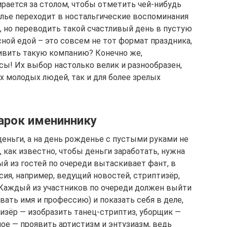
рается за столом, чтобы отметить чей-нибудь
толье переходит в ностальгические воспоминания
о, но переводить такой счастливый день в пустую
ной едой – это совсем не тот формат праздника,
ивить такую компанию? Конечно же,
ы! Их выбор настолько велик и разнообразен,
х молодых людей, так и для более зрелых
дарок имениннику
деньги, а на день рожденье с пустыми руками не
, как известно, чтобы деньги заработать, нужна
й из гостей по очереди вытаскивает фант, в
ия, например, ведущий новостей, стриптизёр,
. Каждый из участников по очереди должен выйти
вать имя и профессию) и показать себя в деле,
тизёр — изобразить танец-стриптиз, уборщик —
ное — проявить артистизм и энтузиазм, ведь