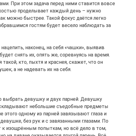
ми. При этом задача перед ними ставится вовсе
гкостью проделывает каждый день – нужно
как можно быстрее. Такой фокус даётся легко
обравшимся гостям будет весело наблюдать за
 нацепить, наконец, на себя «чашки», выявив
удет снять их, опять же, соревнуясь на время.
такой, кто, пыхтя и краснея, скажет, что он
ек, а не надевать их на себя.
о выбрать девушку и двух парней. Девушку
 раскладывают небольшие съедобные предметы
сле этого одному из парней завязывают глаза и
 девушке, без рук и с завязанными глазами. По
 к изощрённым попыткам, но всё дело в том,
о на диване оказывается другой парень. Всё