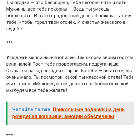
Т
ы ягодка — это бесспорно, Тебе сегодня пять и пять.
Мужчины все тебе покорны — Ведь ты умеешь
обольщать. И в этот радостный денёк Я пожелать хочу
тебе, Чтобы горел твой огонёк, И счастья женского в
судьбе.
***
У
подруги милой нынче юбилей, Так скорей своим гостям
вина налей! Тост тебе провозгласим, подруга наша,
Стала ты на год сегодня старше. 55 тебе — но это очень-
очень мало, Ты посмотри, какой ты классной стала! Тебе
мы скажем: «Молодец и так держать!» Любви большой
мы будем все тебе желать!
Читайте также:
Прикольные подарки на день
рождения женщине: эмоции обеспечены
***