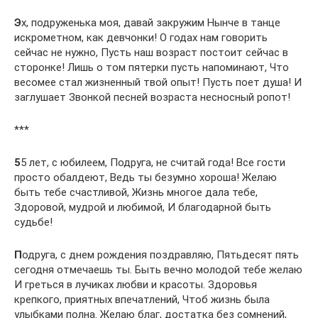
Э
х, подруженька моя, давай закружим Нынче в танце
искрометном, как девчонки! О годах нам говорить
сейчас не нужно, Пусть наш возраст постоит сейчас в
сторонке! Лишь о том пятерки пусть напоминают, Что
весомее стал жизненный твой опыт! Пусть поет душа! И
заглушает Звонкой песней возраста несносный ропот!
***
5
5 лет, с юбилеем, Подруга, не считай года! Все гости
просто обалдеют, Ведь ты безумно хороша! Желаю
быть тебе счастливой, Жизнь многое дала тебе,
Здоровой, мудрой и любимой, И благодарной быть
судьбе!
П
одруга, с днем рождения поздравляю, Пятьдесят пять
сегодня отмечаешь ты. Быть вечно молодой тебе желаю
И греться в лучиках любви и красоты. Здоровья
крепкого, приятных впечатлений, Чтоб жизнь была
улыбками полна. Желаю благ, достатка без сомнений,