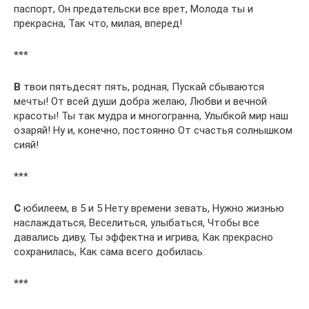
паспорт, Он предательски все врет, Молода ты и
прекрасна, Так что, милая, вперед!
***
В
твои пятьдесят пять, родная, Пускай сбываются
мечты! От всей души добра желаю, Любви и вечной
красоты! Ты так мудра и многогранна, Улыбкой мир наш
озаряй! Ну и, конечно, постоянно От счастья солнышком
сияй!
***
С
юбилеем, в 5 и 5 Нету времени зевать, Нужно жизнью
наслаждаться, Веселиться, улыбаться, Чтобы все
давались диву, Ты эффектна и игрива, Как прекрасно
сохранилась, Как сама всего добилась.
***