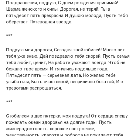
П
оздравления, подруга, С днем рождения принимай!
Шарма женского и силы, Дорогая, не теряй. Ты в
пятьдесят пять прекрасна И душою молода, Пусть тебя
оберегает Путеводная звезда.
***
П
одруга моя дорогая, Сегодня твой юбилей! Много лет
тебя уже знаю, Дай поздравлю тебя скорей. Пусть семья
тебя любит, ценит, На работе уважают всегда. Чтоб не
бежало твоё время, И тянулись подольше года.
Пятьдесят пять — серьезная дата, Но желаю тебе
улыбаться, Быть счастливой, неприлично богатой, И с
тревогами распрощаться.
***
С
юбилеем в две пятерки, моя подруга! От сердца спешу
пожелать океан здоровья на долгие годы. Пусть
жизнерадостность, хорошее настроение,
женственность, красота и доброта не покидают тебя