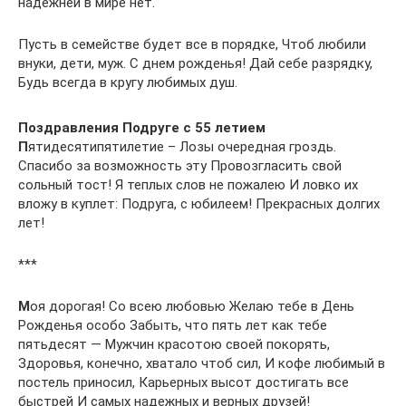
надежней в мире нет.
Пусть в семействе будет все в порядке, Чтоб любили
внуки, дети, муж. С днем рожденья! Дай себе разрядку,
Будь всегда в кругу любимых душ.
Поздравления Подруге с 55 летием
П
ятидесятипятилетие – Лозы очередная гроздь.
Спасибо за возможность эту Провозгласить свой
сольный тост! Я теплых слов не пожалею И ловко их
вложу в куплет: Подруга, с юбилеем! Прекрасных долгих
лет!
***
М
оя дорогая! Со всею любовью Желаю тебе в День
Рожденья особо Забыть, что пять лет как тебе
пятьдесят — Мужчин красотою своей покорять,
Здоровья, конечно, хватало чтоб сил, И кофе любимый в
постель приносил, Карьерных высот достигать все
быстрей И самых надежных и верных друзей!