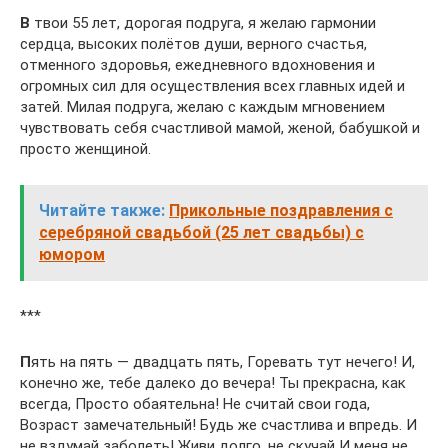
В
твои 55 лет, дорогая подруга, я желаю гармонии
сердца, высоких полётов души, верного счастья,
отменного здоровья, ежедневного вдохновения и
огромных сил для осуществления всех главных идей и
затей. Милая подруга, желаю с каждым мгновением
чувствовать себя счастливой мамой, женой, бабушкой и
просто женщиной.
Читайте также:
Прикольные поздравления с
серебряной свадьбой (25 лет свадьбы) с
юмором
***
П
ять на пять — двадцать пять, Горевать тут нечего! И,
конечно же, тебе далеко до вечера! Ты прекрасна, как
всегда, Просто обаятельна! Не считай свои года,
Возраст замечательный! Будь же счастлива и впредь. И
не вздумай заболеть! Живи долго, не скучай И меня не