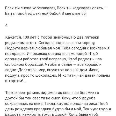
Всех ты снова «обскакала», Всех ты «сделала» опять —
Быть такой эффектной бабой В светлые 55!.
4
Кажется, 100 лет с тобой знакомы, Но две пятёрки
рядышком стоят. Сегодня надеваешь ты корону,
Подруга верная, любимая моя. Тебя сегодня с юбилеем я
поздравлю И пожелаю оставаться молодой, Чтоб
организм работал твой исправно, Чтоб радость шла
сплошною бороздой. Чтобы в семье — всё хорошо и
ладно: Достаток, мир, внучаток полный дом. Живи,
подруга, просто шоколадно, И, кстати, чай давай попьём
с тортом!…
Ты как сестра мне, видимо так свёл нас бог, Никто
другой бы так свести не смог. Хочу, чтоб дружба
сохранилась на века, Текла, как полноводная река. Твой
день рождения праздник будто бы и мой, Так чувствую я
радость, нежность, грусть долой! Хочу, была чтоб