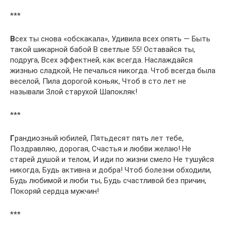
***
В
сех ты снова «обскакала», Удивила всех опять — Быть
такой шикарной бабой В светлые 55! Оставайся ты,
подруга, Всех эффектней, как всегда. Наслаждайся
жизнью сладкой, Не печалься никогда. Чтоб всегда была
веселой, Пила дорогой коньяк, Чтоб в сто лет не
называли Злой старухой Шапокляк!
***
Г
рандиозный юбилей, Пятьдесят пять лет тебе,
Поздравляю, дорогая, Счастья и любви желаю! Не
старей душой и телом, И иди по жизни смело Не тушуйся
никогда, Будь активна и добра! Чтоб болезни обходили,
Будь любимой и люби ты, Будь счастливой без причин,
Покоряй сердца мужчин!
***