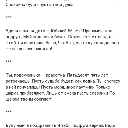
Спокойна будет пусть твоя душа!
***
У
дивительная дата — Юбилей 55 лет! Принимая, моя
подруга, Мой подарок и букет. Пожелаю я от сердца,
Чтоб ты счастлива была, Чтоб к достатку твоя дверца
Не закрылась никогда!
***
Т
ы, подруженька — красотка, Пятьдесят пять лет
встречаешь, Пусть судьба будет, как лодка, Ты к успеху
в ней причалишь! Пусть морщинок паутинки Только
шарма прибавляют, Лишь от смеха пусть слезинки По
щекам твоим сбегают!
***
Б
уду нынче поздравлять Я тебя, подруга верная, Ведь