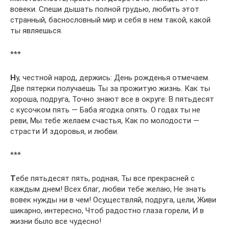
вовеки. Спеши дышать полной грудью, любить этот
странный, баснословный мир и себя в нем такой, какой
ты являешься.
***
Н
у, честной народ, держись: День рожденья отмечаем.
Две пятерки получаешь Ты за прожитую жизнь. Как ты
хороша, подруга, Точно знают все в округе: В пятьдесят
с кусочком пять — Баба ягодка опять. О годах ты не
реви, Мы тебе желаем счастья, Как по молодости —
страсти И здоровья, и любви.
***
Т
ебе пятьдесят пять, родная, Ты все прекрасней с
каждым днем! Всех благ, любви тебе желаю, Не знать
вовек нужды ни в чем! Осуществляй, подруга, цели, Живи
шикарно, интересно, Чтоб радостно глаза горели, И в
жизни было все чудесно!