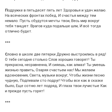
П
одружке в пятьдесят пять лет Здоровья и удач желаю.
На всяческих фронтах побед, И счастья между тем
немало. Пусть сбудутся мечты твои, Весь мир вокруг
тебя танцует. Врагов куда подальше шли, И всё тогда
отлично будет.
***
С
ловно в школе две пятерки Дружно выстроились в ряд!
О тебе сегодня столько Слов хороших говорят! Ты
прекрасна, несравненна, И сияешь, как алмаз! Ты умеешь
жизнью править, Озаряя счастьем нас! Мы желаем
вдохновения, Света, музыки вокруг, Чтобы жизни песню
чудную, Подпевали сто подруг! Чтобы все как в сказке
было, Еще сотню лет подряд, И глаза твои лучистые Как
и прежде пусть горят!
***