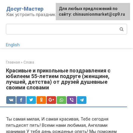
Перейти
Досуг-Мастер
Для любых предложений по
Для любых предложений по
к
Как устроить праздник
сайту: chinaunionmarket@cp9.ru
сайту: chinaunionmarket@cp9.ru
контенту
Поиск:
English
Главная
»
Слова
Красивые и прикольные поздравления с
юбилеем 55-летием подруге (женщине,
лучшей, детства) от друзей душевные
своими словами
Ты самая милая, И самая красивая, Тебе сегодня
пятьдесят пять! Всеми нами любимая, Ангелами
хранимая У тебя день рожденье опять! Мы поможем