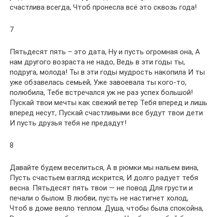
счастлива всегда, Чтоб пронесла всё это сквозь года!
7
Пятьдесят пять – это дата, Ну и пусть огромная она, А
нам другого возраста не надо, Ведь в эти годы ты,
подруга, молода! Ты в эти годы мудрость накопила И ты
уже обзавелась семьей, Уже завоевала ты кого-то,
полюбила, Тебе встречался уж не раз успех большой!
Пускай твои мечты как свежий ветер Тебя вперед и лишь
вперед несут, Пускай счастливыми все будут твои дети
И пусть друзья тебя не предадут!
8
Давайте будем веселиться, А в рюмки мы нальем вина,
Пусть счастьем взгляд искрится, И долго радует тебя
весна. Пятьдесят пять твои — не повод Для грусти и
печали о былом. В любви, пусть не настигнет холод,
Чтоб в доме веяло теплом. Душа, чтобы была спокойна,