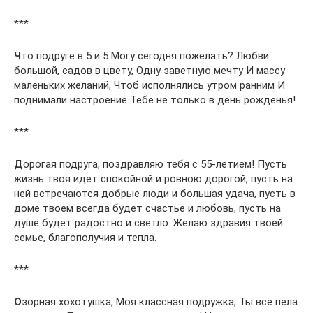
***
Ч
то подруге в 5 и 5 Могу сегодня пожелать? Любви
большой, садов в цвету, Одну заветную мечту И массу
маленьких желаний, Чтоб исполнялись утром ранним И
поднимали настроение Тебе не только в день рожденья!
***
Д
орогая подруга, поздравляю тебя с 55-летием! Пусть
жизнь твоя идет спокойной и ровною дорогой, пусть на
ней встречаются добрые люди и большая удача, пусть в
доме твоем всегда будет счастье и любовь, пусть на
душе будет радостно и светло. Желаю здравия твоей
семье, благополучия и тепла.
***
О
зорная хохотушка, Моя классная подружка, Ты всё пела