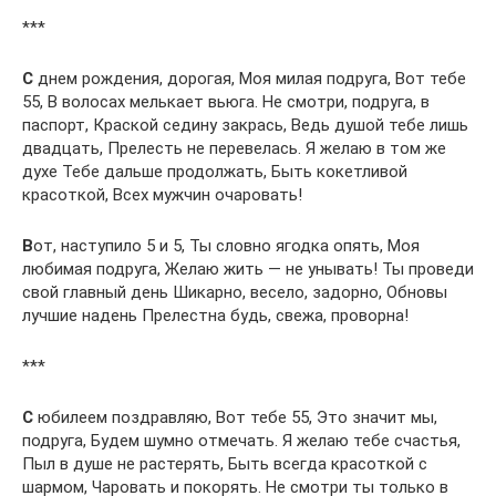
***
С
днем рождения, дорогая, Моя милая подруга, Вот тебе
55, В волосах мелькает вьюга. Не смотри, подруга, в
паспорт, Краской седину закрась, Ведь душой тебе лишь
двадцать, Прелесть не перевелась. Я желаю в том же
духе Тебе дальше продолжать, Быть кокетливой
красоткой, Всех мужчин очаровать!
В
от, наступило 5 и 5, Ты словно ягодка опять, Моя
любимая подруга, Желаю жить — не унывать! Ты проведи
свой главный день Шикарно, весело, задорно, Обновы
лучшие надень Прелестна будь, свежа, проворна!
***
С
юбилеем поздравляю, Вот тебе 55, Это значит мы,
подруга, Будем шумно отмечать. Я желаю тебе счастья,
Пыл в душе не растерять, Быть всегда красоткой с
шармом, Чаровать и покорять. Не смотри ты только в