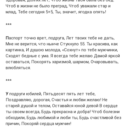
здоровья, долгих лет, Чтоб жизнь твоя была без бед.
Чтоб в жизни не было преград, Чтоб уважали стар и
млад, Тебе сегодня 5+5, Ты, значит, ягодка опять!
***
П
аспорт точно врет, подруга, Лет твоих тебе не дать,
Мне не верится, что нынче Стукнуло 55. Ты красива, как
картинка, И душою молода, «Сохнут» по тебе мужчинки,
Сходят бедные с ума. Я всегда тебе желаю Дамой яркой
оставаться, Покорять харизмой, шармом, Очаровывать,
влюбляться.
***
У
подруги юбилей, Пятьдесят пять лет тебе,
Поздравляю, дорогая, Счастья и любви желаю! Не
старей душой и телом, Оставайся юной девой В сердце
ты своем всегда, Будь прекрасна и добра! Чтоб болезни
обходили, Будь любимой и люби ты, Будь счастливой без
причин, Покоряй сердца мужчин!