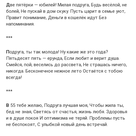
Д
ве пятёрки — юбилей! Милая подруга, Будь весёлой, не
болей, Не пускай в дом скуку. Пусть царит в семье уют,
Правит понимание, Деньги в кошелёк идут Без
напоминания.
***
П
одруга, ты так молода! Ну какие же это года?
Пятьдесят пять — ерунда, Если любит и верит душа.
Смейся, пой, веселись до рассвета, Не страшась ничего,
никогда. Бесконечное нежное лето Остаётся с тобою
всегда!
***
В
55 тебе желаю, Подруга лучшая моя, Чтобы жила ты,
бед не зная, Светясь от счастья, жизнь любя. Здоровья
и в душе покоя И оптимизма не теряй. Проблемы пусть
не беспокоят, С улыбкой новый день встречай.