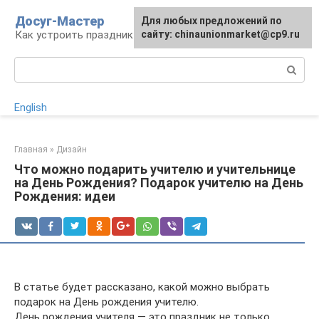
Перейти
Досуг-Мастер
Для любых предложений по
Для любых предложений по
к
Как устроить праздник
сайту: chinaunionmarket@cp9.ru
сайту: chinaunionmarket@cp9.ru
контенту
Поиск:
English
Главная
»
Дизайн
Что можно подарить учителю и учительнице
на День Рождения? Подарок учителю на День
Рождения: идеи
В статье будет рассказано, какой можно выбрать
подарок на День рождения учителю.
День рождения учителя — это праздник не только