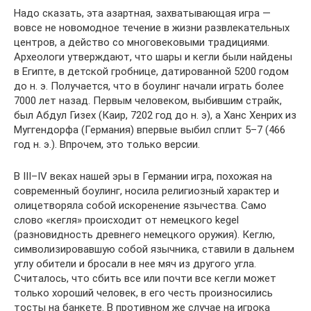
Надо сказать, эта азартная, захватывающая игра —
вовсе не новомодное течение в жизни развлекательных
центров, а действо со многовековыми традициями.
Археологи утверждают, что шары и кегли были найдены
в Египте, в детской гробнице, датированной 5200 годом
до н. э. Получается, что в боулинг начали играть более
7000 лет назад. Первым человеком, выбившим страйк,
был Абдул Гизех (Каир, 7202 год до н. э), а Ханс Хенрих из
Муггендорфа (Германия) впервые выбил сплит 5–7 (466
год н. э.). Впрочем, это только версии.
В III–IV веках нашей эры в Германии игра, похожая на
современный боулинг, носила религиозный характер и
олицетворяла собой искоренение язычества. Само
слово «кегля» происходит от немецкого kegel
(разновидность древнего немецкого оружия). Кеглю,
символизировавшую собой язычника, ставили в дальнем
углу обители и бросали в нее мяч из другого угла.
Считалось, что сбить все или почти все кегли может
только хороший человек, в его честь произносились
тосты на банкете. В противном же случае на игрока