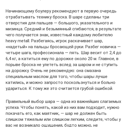
Начинающему боулеру рекомендуют в первую очередь
отрабатывать технику броска. В шаре сделаны три
отверстия для пальцев — большого, указательного и
мизинца. Средний и безымянный сгибаются, в результате
чего получается знак, известный каждому любителю
heavy metall. Разбегаясь, игрок раскачивает шар,
«надетый» на пальцы бросающей руки. Разбег новичка —
четыре шага, профессионала — пять. Шар весит от 2,4 до
6,4 кг, а катиться ему по дорожке около 20 м. Главное, в
порыве броска не улететь вслед за шаром и не ступить
на дорожку. Очень не рекомендую: она смазана
специальным маслом для того, чтобы шары лучше
катились, и можно запросто поскользнуться и больно
удариться. К тому же это считается грубой ошибкой.
Правильный выбор шара — одна из важнейших слагаемых
успеха. Чтобы понять, какой из них вам подходит, нужно
покачать его, как маятник, — шар не должен быть
слишком тяжелым или слишком легким, следите, чтобы у
вас не возникало ощущения, будто можно, не