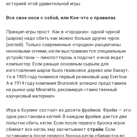
историей этой удивительной игры.
Все свое носи с собой, или Кое-что о правилах
Принцип игры прост. Как в «городках»: одной чуркой
(шаром) надо сбить как можно больше других чурок
(кеглей). Только современные «городки» расцвечены
неоновыми огнями, кегли выстраиваются специальным
устройством — пинспоттером, а подсчет очков ведет
компьютер. Если раньше основным сырьем для
изготовления шаров было гваяковое дерево или бакаут,
то в 1905 году появился первый резиновый шар Evertrue.
А в 1914 году компания Brunswick успешно представила
на рынке шар Mineralite, рекламируя «таинственный
каучуковый материал».
Игра в боулинг состоит из десяти фреймов. Фрейм — это
одна расстановка кеглей. В каждом фрейме дается две
попытки сбить кегли. Если после первого броска игрок
сбивает все кегли, ему засчитывают
страйк
. Если
оставшиеся после первого броска кегли сбиваются во