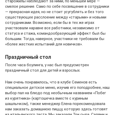
старожилы наблюдают за ними, по меньшей мере —
смелое решение. Само по себе посвящение в сотрудники
— прекрасная идея, но не стоит усугублять и без того
существующее расслоение между «старыми» и новыми
сотрудниками. Возможно, если бы в тех же играх
участвовали наравне все работники, независимо от
статуса и стажа, командообразующий эффект был бы
большим. Тогда, наверное, участники не требовали бы
«более жестких испытаний для новичков».
Праздничный стол
После часа боулинга, у нас был предусмотрен
праздничный стол для детей и взрослых.
Нам очень понравилось, что в клубе Семенов есть
специальное детское меню, изучив его поподробнее, наш
выбор пал на блюдо под необычным названием «Побег
из курятника» (картошечка вместе с куриным
шашлычком), также менеджер Елена порекомендовала
нам заказать домашнюю пиццу, которую здесь готовят
из итальянского теста. Мы заказали Три сыра, Салями и