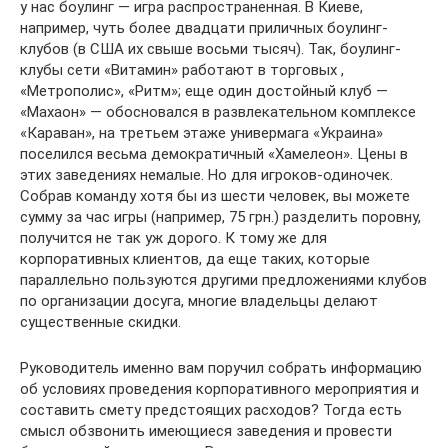
у нас боулинг — игра распространенная. В Киеве,
например, чуть более двадцати приличных боулинг-
клубов (в США их свыше восьми тысяч). Так, боулинг-
клубы сети «Витамин» работают в торговых ,
«Метрополис», «Ритм»; еще один достойный клуб —
«Махаон» — обосновался в развлекательном комплексе
«Караван», на третьем этаже универмага «Украина»
поселился весьма демократичный «Хамелеон». Цены в
этих заведениях немалые. Но для игроков-одиночек.
Собрав команду хотя бы из шести человек, вы можете
сумму за час игры (например, 75 грн.) разделить поровну,
получится не так уж дорого. К тому же для
корпоративных клиентов, да еще таких, которые
параллельно пользуются другими предложениями клубов
по организации досуга, многие владельцы делают
существенные скидки.
Руководитель именно вам поручил собрать информацию
об условиях проведения корпоративного мероприятия и
составить смету предстоящих расходов? Тогда есть
смысл обзвонить имеющиеся заведения и провести