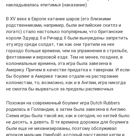
накладывалась епитимья (наказание).
В ХV веке в Европе катание шаров (его близкими
родственниками, например, были английские скитлз и
логатс) стало настолько популярным, что британские
короли Эдуард II и Ричард II были вынуждены запретить
эту игру среди солдат, так как они тратили на нее
гораздо больше времени, чем на упражнения в стрельбе,
фехтовании и верховой езде. Тем не менее, позднее, в
колониальные времена, эта игра была завезена в
Америку. Причем в качестве придатка к тавернам. И если
бы боулинг в Америке также отдали на растерзание
колонистам, то, возможно, как и в Англии, игра никогда
не смогла бы вырваться за пределы распивочных.
Похожая на современный боулинг игра Dutch Rubbers
родилась в Голландии, а затем была завезена в Англию.
Схема игры была такой же, как и сегодня, но кеглей было
не десять, а девять. В те времена дорожки для боулинга
были еще не механизированы, поэтому обслуживал
игроков мальчик (пинбой), который расставлял кегли и