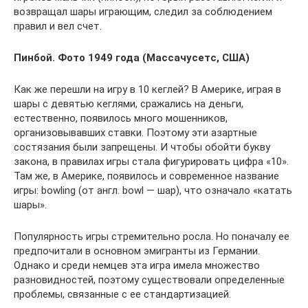
возвращал шары играющим, следил за соблюдением
правил и вел счет.
Пинбой. Фото 1949 года (Массачусетс, США)
Как же перешли на игру в 10 кеглей? В Америке, играя в
шары с девятью кеглями, сражались на деньги,
естественно, появилось много мошенников,
организовывавших ставки. Поэтому эти азартные
состязания были запрещены. И чтобы обойти букву
закона, в правилах игры стала фигурировать цифра «10».
Там же, в Америке, появилось и современное название
игры: bowling (от англ. bowl — шар), что означало «катать
шары».
Популярность игры стремительно росла. Но поначалу ее
предпочитали в основном эмигранты из Германии.
Однако и среди немцев эта игра имела множество
разновидностей, поэтому существовали определенные
проблемы, связанные с ее стандартизацией.