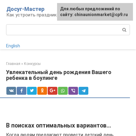
Перейти
Досуг-Мастер
Для любых предложений по
Для любых предложений по
к
Как устроить праздник
сайту: chinaunionmarket@cp9.ru
сайту: chinaunionmarket@cp9.ru
контенту
Поиск:
English
Главная
»
Конкурсы
Увлекательный день рождения Вашего
ребенка в боулинге
В поисках оптимальных вариантов…
Когда людям предлагают провести детский день