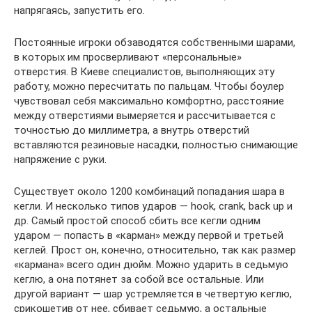
напрягаясь, запустить его.
Постоянные игроки обзаводятся собственными шарами,
в которых им просверливают «персональные»
отверстия. В Киеве специалистов, выполняющих эту
работу, можно пересчитать по пальцам. Чтобы боулер
чувствовал себя максимально комфортно, расстояние
между отверстиями вымеряется и рассчитывается с
точностью до миллиметра, а внутрь отверстий
вставляются резиновые насадки, полностью снимающие
напряжение с руки.
Существует около 1200 комбинаций попадания шара в
кегли. И несколько типов ударов — hook, crank, back up и
др. Самый простой способ сбить все кегли одним
ударом — попасть в «карман» между первой и третьей
кеглей. Прост он, конечно, относительно, так как размер
«кармана» всего один дюйм. Можно ударить в седьмую
кеглю, а она потянет за собой все остальные. Или
другой вариант — шар устремляется в четвертую кеглю,
срикошетив от нее, сбивает седьмую, а остальные