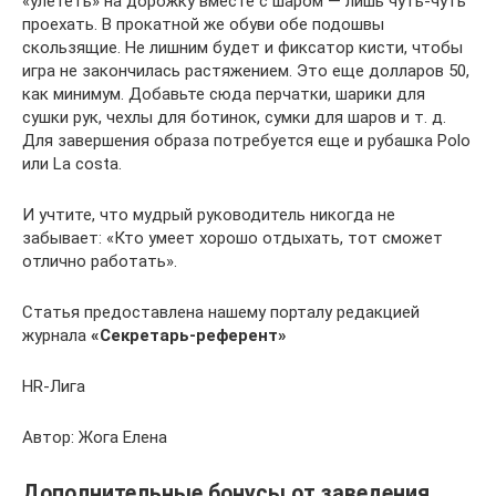
«улететь» на дорожку вместе с шаром — лишь чуть-чуть
проехать. В прокатной же обуви обе подошвы
скользящие. Не лишним будет и фиксатор кисти, чтобы
игра не закончилась растяжением. Это еще долларов 50,
как минимум. Добавьте сюда перчатки, шарики для
сушки рук, чехлы для ботинок, сумки для шаров и т. д.
Для завершения образа потребуется еще и рубашка Polo
или La costa.
И учтите, что мудрый руководитель никогда не
забывает: «Кто умеет хорошо отдыхать, тот сможет
отлично работать».
Статья предоставлена нашему порталу редакцией
журнала
«Секретарь-референт»
HR-Лига
Автор: Жога Елена
Дополнительные бонусы от заведения.