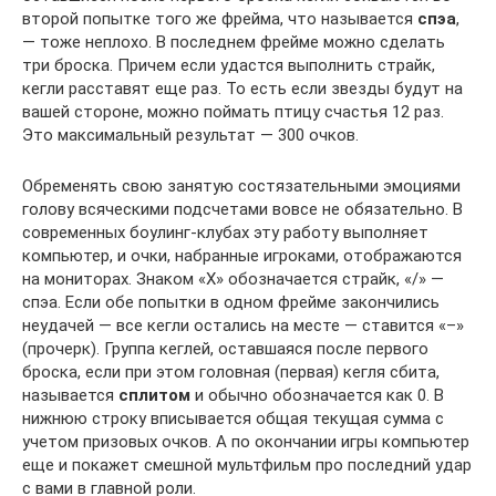
второй попытке того же фрейма, что называется
спэа
,
— тоже неплохо. В последнем фрейме можно сделать
три броска. Причем если удастся выполнить страйк,
кегли расставят еще раз. То есть если звезды будут на
вашей стороне, можно поймать птицу счастья 12 раз.
Это максимальный результат — 300 очков.
Обременять свою занятую состязательными эмоциями
голову всяческими подсчетами вовсе не обязательно. В
современных боулинг-клубах эту работу выполняет
компьютер, и очки, набранные игроками, отображаются
на мониторах. Знаком «Х» обозначается страйк, «/» —
спэа. Если обе попытки в одном фрейме закончились
неудачей — все кегли остались на месте — ставится «–»
(прочерк). Группа кеглей, оставшаяся после первого
броска, если при этом головная (первая) кегля сбита,
называется
сплитом
и обычно обозначается как 0. В
нижнюю строку вписывается общая текущая сумма с
учетом призовых очков. А по окончании игры компьютер
еще и покажет смешной мультфильм про последний удар
с вами в главной роли.