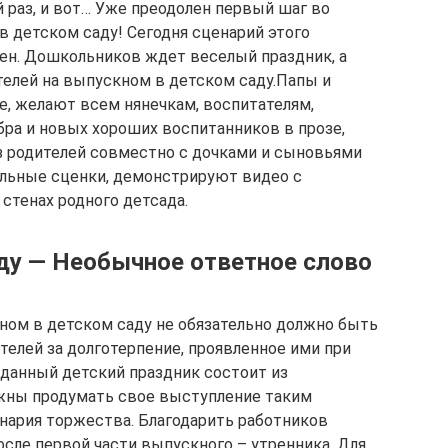
 раз, и вот… Уже преодолен первый шаг во
в детском саду! Сегодня сценарий этого
чен. Дошкольников ждет веселый праздник, а
телей на выпускном в детском саду.Папы и
е, желают всем нянечкам, воспитателям,
бра и новых хороших воспитанников в прозе,
из родителей совместно с дочками и сыновьями
льные сценки, демонстрируют видео с
стенах родного детсада.
ду ― Необычное ответное слово
ном в детском саду не обязательно должно быть
елей за долготерпение, проявленное ими при
жданный детский праздник состоит из
лжны продумать свое выступление таким
енария торжества. Благодарить работников
после первой части выпускного – утренника. Для