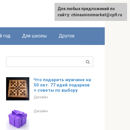
Для любых предложений по
Для любых предложений по
English
сайту: chinaunionmarket@cp9.ru
сайту: chinaunionmarket@cp9.ru
 год
Для школы
Другое
Поиск:
Что подарить мужчине на
50 лет: 77 идей подарков
+ советы по выбору
Дизайн
Дизайн