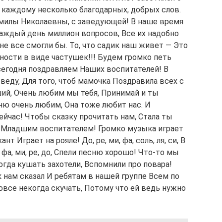
 каждому несколько благодарных, добрых слов.
дмилы Николаевны, с заведующей! В наше время
Каждый день миллион вопросов, Все их надобно
 не все смогли бы. То, что садик наш живет — Это
рности в виде частушек!!! Будем громко петь
сегодня поздравляем Наших воспитателей! В
у веду, Для того, чтоб мамочка Поздравила всех с
ий, Очень любим мы тебя, Принимай и ты
ню очень любим, Она тоже любит нас. И
йчас! Чтобы сказку прочитать нам, Стала ты
ли Младшим воспитателем! Громко музыка играет
 Играет на рояле! До, ре, ми, фа, соль, ля, си, В
 фа, ми, ре, до, Спели песню хорошо! Что-то мы
огда кушать захотели, Вспомнили про повара!
нам сказал И ребятам в нашей группе Всем по
овсе некогда скучать, Потому что ей ведь нужно