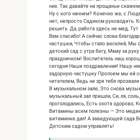
них. Так давайте на прощанье скажем
Ну с кого начнем? Конечно же, с Лю
нет, непросто Садиком руководить. 
решить. Да, работа здесь не мед, Тут
Вам спасибо! А сейчас слова благода
частушки, Чтобы стало веселей, Мы 
детский сад с утра бегу, Маму за рук
праздничком! Воспитатель наш хорош
сегодня Наши поздравления! Нашу ня
задорную частушку Пропоем мы ей се
читателем, Ведь не зря тебя прозва
В музыкальном зале, Это снова музыкант
музыкальный зал пришли, Си, ля, соль,
проголодались, Есть охота здорово, К
Витамины всем полезны — Это медик 
витаминке дал! А заведующей сада В
Детским садом управлять!