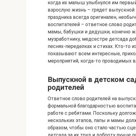
когда их малыш улыбнулся им первый
взрослую жизнь – грядет выпускной 
праздника всегда оригинален, необы
воспитателей – ответное слово роди
мамы, бабушки и дедушки, конечно ж
музработнику, медсестре детсада до
песнях-переделках и стихах. Кто-то 
показывают всем интересные, прико
мероприятий, когда-то проводимых в 
Выпускной в детском са
родителей
Ответное слово родителей на выпуск
формальной благодарностью воспитат
работе с ребятами. Поскольку долго
нескольких этапов, папы и мамы до
образом, чтобы оно стало частью сц
детсада за их труд и доброту лучше 