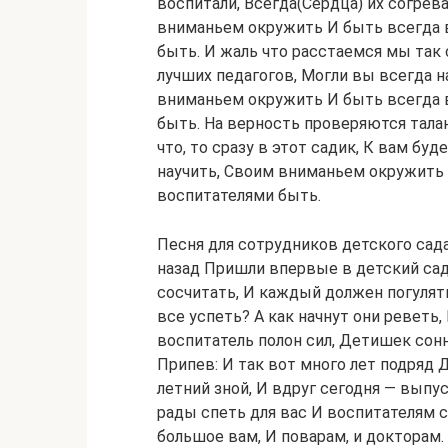
воспитали, Всегда(Сердца) их согрева
вниманьем окружить И быть всегда 
быть. И жаль что расстаемся мы так 
лучших педагогов, Могли вы всегда н
вниманьем окружить И быть всегда 
быть. На верность проверяются талант
что, то сразу в этот садик, К вам бу
научить, Своим вниманьем окружить 
воспитателями быть.
Песня для сотрудников детского сада
назад Пришли впервые в детский сад,
сосчитать, И каждый должен погулять,
все успеть? А как начнут они реветь
воспитатель полон сил, Детишек сонн
Припев: И так вот много лет подряд Д
летний зной, И вдруг сегодня — выпус
рады спеть для вас И воспитателям с
большое вам, И поварам, и докторам.