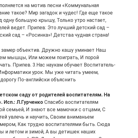
олняется на мотив песни «Коммунальная
ание такое? Мир загадок и чудес! Где еще такое
д одну большую крышу, Только утро настает,
лей ведет. Припев: Это лучший детский сад –
ский сад – «Росинка»! Детства чудная страна!
и замер объектив. Дружно кашу уминает Наш
аем мышцы, Или можем поиграть, И порой
чать. Припев. 3.Нас наукам обучает Воспитатель-
 Информатики урок. Мы уже читать умеем,
а дорогу По-английски объяснить
детском саду от родителей воспитателям. На
 Исп.: Л.Гурченко
Спасибо воспитателям
ой семьей, И знают все мамочки с отцами, С
тей увлечь и научить, Своим вниманьем
мером, Как трудно воспитателями быть. Сюда
ы и летом и зимой, А вы детишек наших