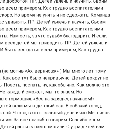
ли добротой. ПР: Детей увлечь и научить, Своим
во всем примером, Как трудно воспитателями
скоро, Но время не унять и не сдержать, Команда
ас удивлять. ПР: Детей увлечь и научить, Своим
во всем примером, Как трудно воспитателями
ы, Нам есть, за что судьбу благодарить И если,
дем всех детей мы приводить. ПР: Детей увлечь и
И быть всегда во всем примером, Как трудно
 (на мотив «Ах, вернисаж» ) Мы много лет тому
 Как все тут было непривычно. Детей вокруг не
 Поесть, поспать, ну, как обычно. Как можно это
, Не каждый сможет, мы-то знаем. Но
ых тормошил: «Все на зарядку, начинаем!»
етей вели мы в детский сад. В собачий холод,
кной. Что ж, в этот славный день и час Мы очень
воим. За все спасибо говорим. Спасибо всем
 Детей растить нам помогали. С утра детей вам