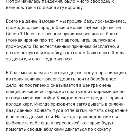
Потом началась пандемия, было много свободных
вечеров, так что я взял эту коробку.
Всего на данный момент мы прошли базу, лос-анджелес,
промодело, пригород к базе и копай глубже. Детектив
Сезон 1 По естественным причинам решили не брать
(тонкая ирония про то, что авторы игры выпускали
промо-дело По естественным причинам бесплатно, а
потом выпустили коробку, в котором было всего 3 дела,
за деньги, и оно — одно из них).
В базе мы играем за частную детективную организацию,
которая начинает расследовать почти безобидное
дело, но постепенно оказывается в центре очень
специфической истории, которая уходит корнями аж во
вторую мировую войну. Каждое дело — предыстория и
колода карт. Иногда приходится заглядывать в онлайн-
базу данных: вбивать туда отпечатки, читать секретные
и не очень документы. На каждое расследование вы
выбираете себе еще и персонажей, которые будут
помогать своими абилками двигаться по сюжету.