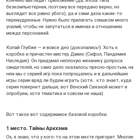
кончено выглядит приложение (да, эпоха типа
безкомпьютерная, поэтому все передано верно, но
выглядит все равно убого), да и сами дела какие-то
перемудренные. Нужно было прилагать слишком много
усилий, чтобы не запутаться в именах и отношениях
межде персонажей.
Копай Глубже — и вовсе дно (докопались!). Хоть к
коробке и причастен мистер Давио (Сифол, Пандемия
Наследие). Он придумал неплохую механику допроса
свидетелей, но само дело оказалось пресно-простым, на
нем мы с серией игр пока попрощались и в дальнейшие
игры серии вряд ли будем играть (хотя… кто знает, куда
серия повернет дальше, вот Венский Связной может и
опробуем, хотя тематика и совсем не наша).
Вот такое вот содержимое базовой коробки.
1 место. Тайны Аркхэма
Ох, я знаю, что у кого-то на этом месте пригорит. Многие