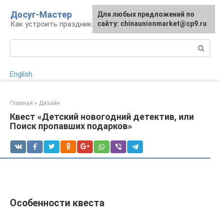
Перейти
Досуг-Мастер
Для любых предложений по
Для любых предложений по
к
Как устроить праздник
сайту: chinaunionmarket@cp9.ru
сайту: chinaunionmarket@cp9.ru
контенту
Поиск:
English
Главная
»
Дизайн
Квест «Детский новогодний детектив, или
Поиск пропавших подарков»
Особенности квеста