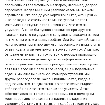
приложение. Некоторые цепочки взаимодействия
прописаны отвратительно. Разберем, например, допрос
персонажа. Когда мы с ним разговариваем мы можем
спрашивать его про другие карточки в игре, сканируя их
кью-ар коды. И очень часто мы получаем в ответ
максимально глупые ответы типа «ой, что это вы
удумали». А я как бы чувака спрашиваю про другого
чувака, я ничего не удумал, я хочу знать, знакомы вы или
нет, что ты о нем знаешь вообще. Или был случай, когда
мы спросили парня про другого персонажа из игры, а он в
ответ «да, это он мне помог в том-то том-то». А мы как
бы даже не знали, что то-то то-то вообще произошло,
по сюжету еще не дошли до этой информации и его
ответ звучал максимально преждевременно, преступник
взял ни с того ни с сего и сознался, еще и подельника
сдал. А мы еще не знали об этом преступлении, мы
другое расследовали. Как вы поняли часто, когда ты
подносишь что-то для скана, то приложение выдает
тебе вообще не то, что ты ожидал увидеть. И так
обстоят дела не только с допросами, но и осмотром
мест преступления, когда ты видишь на картинке
условную бутылку и пытаешься подобрать карточку как