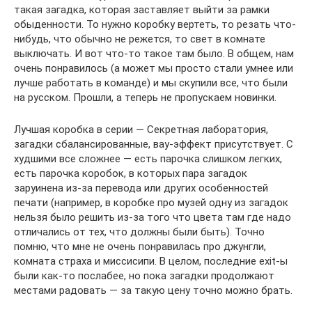
такая загадка, которая заставляет выйти за рамки
обыденности. То нужно коробку вертеть, то резать что-
нибудь, что обычно не режется, то свет в комнате
выключать. И вот что-то такое там было. В общем, нам
очень понравилось (а может мы просто стали умнее или
лучше работать в команде) и мы скупили все, что были
на русском. Прошли, а теперь не пропускаем новинки.
Лучшая коробка в серии — Секретная лаборатория,
загадки сбалансированные, вау-эффект присутствует. С
худшими все сложнее — есть парочка слишком легких,
есть парочка коробок, в которых пара загадок
заруинена из-за перевода или других особенностей
печати (например, в коробке про музей одну из загадок
нельзя было решить из-за того что цвета там где надо
отличались от тех, что должны были быть). Точно
помню, что мне не очень понравилась про джунгли,
комната страха и миссисипи. В целом, последние exit-ы
были как-то послабее, но пока загадки продолжают
местами радовать — за такую цену точно можно брать.