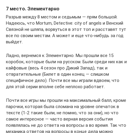
7 место. Элементарно
Разрыв между 8 местом и седьмым — прям большой.
Надеюсь, что Mortum, Detective: city of angels и Венский
Связной не шляпа, ворвуться в этот топ и расставят тут
все по своим местам. А может и еще что-нибудь за год
выйдет.
Ладно, вернемся к Элементарно. Мы прошли все 15
коробок, которые были на русском. Были среди них как и
кайфовые (весь 4 сезон про Дикий Запад), так и
отвратительные (Билет в один конец — слишком
специфичное дело). Почти все мы играли вдвоем, что
для этой серии вполне себе неплохо работает.
Почти все игры мы прошли на максимальный балл, кроме
парочки, которая была сломана на уровне опечаток в
тексте (1-2 такие были, не помню, что за они), но что
самое интересное — часто верная версия события
появлялась не до ответа на вопросы а во время. Так что
механика ответов на вопросы в конце дела можно