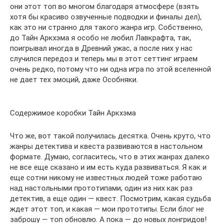
они этот топ во многом благодаря атмосфере (взять
хотя бы красиво озвученные подводки и финалы дел),
как это ни странно для такого жанра игр. Собственно,
до Тайн Аркхэма я особо не любил Лавкрафта, так,
поигрывал иногда в Древний ужас, а после них у нас
случился передоз и теперь мы в этот сеттинг играем
очень редко, потому что ни одна игра по этой вселенной
не дает тех эмоций, даже Особняки.
Содержимое коробки Тайн Аркхэма
Что же, вот такой получилась десятка. Очень круто, что
жанры детектива и квеста развиваются в настольном
формате. Думаю, согласитесь, что в этих жанрах далеко
не все еще сказано и им есть куда развиваться. Я как и
еще сотни никому не известных людей тоже работаю
над настольными прототипами, один из них как раз
детектив, а еще один — квест. Посмотрим, какая судьба
ждет этот топ, и какая — мои прототипы. Если блог не
заброшу — топ обновлю. А пока — до новых лонгридов!