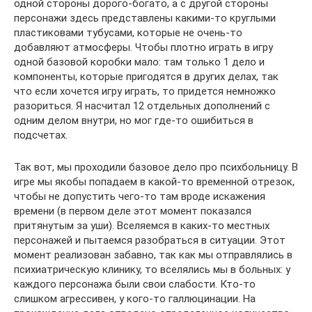
одной стороны дорого-богато, а с другой стороны
персонажи здесь представлены какими-то круглыми
пластиковами тубусами, которые не очень-то
добавляют атмосферы. Чтобы плотно играть в игру
одной базовой коробки мало: там только 1 дело и
компоненты, которые пригодятся в других делах, так
что если хочется игру играть, то придется немножко
разориться. Я насчитал 12 отдельных дополнений с
одним делом внутри, но мог где-то ошибиться в
подсчетах.
Так вот, мы проходили базовое дело про психбольницу. В
игре мы якобы попадаем в какой-то временной отрезок,
чтобы не допустить чего-то там вроде искажения
времени (в первом деле этот момент показался
притянутым за уши). Вселяемся в каких-то местных
персонажей и пытаемся разобраться в ситуации. Этот
момент реализован забавно, так как мы отправлялись в
психиатрическую клинику, то вселялись мы в больных: у
каждого персонажа были свои слабости. Кто-то
слишком агрессивен, у кого-то галлюцинации. На