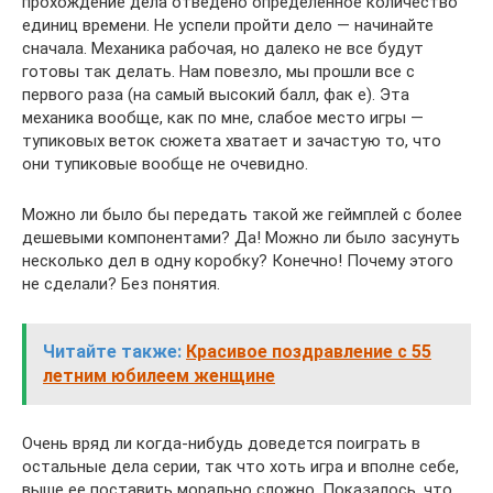
прохождение дела отведено определенное количество
единиц времени. Не успели пройти дело — начинайте
сначала. Механика рабочая, но далеко не все будут
готовы так делать. Нам повезло, мы прошли все с
первого раза (на самый высокий балл, фак е). Эта
механика вообще, как по мне, слабое место игры —
тупиковых веток сюжета хватает и зачастую то, что
они тупиковые вообще не очевидно.
Можно ли было бы передать такой же геймплей с более
дешевыми компонентами? Да! Можно ли было засунуть
несколько дел в одну коробку? Конечно! Почему этого
не сделали? Без понятия.
Читайте также:
Красивое поздравление с 55
летним юбилеем женщине
Очень вряд ли когда-нибудь доведется поиграть в
остальные дела серии, так что хоть игра и вполне себе,
выше ее поставить морально сложно. Показалось, что