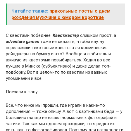
Читайте также:
прикольные тосты с днем
рождения мужчине с юмором короткие
С квестами победнее.
Квестмастер
слишком прост, а
adventure games
тоже не сказать, чтобы вау, ну
переложили текстовые квесты а ля космические
рейнджеры на бумагу и что? Вообще я любитель и
вживую из квеструма повыбираться. Ходил во все
лучшие в Минске (субъективно) и даже делал топ-
подборку. Вот в целом-то по квестам из важных
упоминаний и все.
Поехали к топу.
Все, что ниже мы прошли, где играли в какие-то
дополнения — тоже опишу. А вот с картинками беда — у
большинства игр не нашел нормальных фотографий в
чатике. Так как мы вдвоем проходили, то я редко их
хоть как-то фотографировал. Поэтому для наглядности