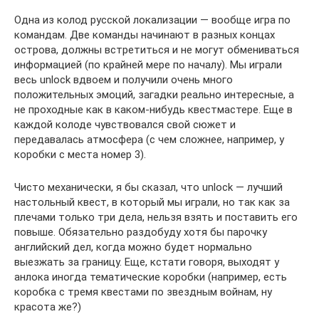
Одна из колод русской локализации — вообще игра по
командам. Две команды начинают в разных концах
острова, должны встретиться и не могут обмениваться
информацией (по крайней мере по началу). Мы играли
весь unlock вдвоем и получили очень много
положительных эмоций, загадки реально интересные, а
не проходные как в каком-нибудь квестмастере. Еще в
каждой колоде чувствовался свой сюжет и
передавалась атмосфера (с чем сложнее, например, у
коробки с места номер 3).
Чисто механически, я бы сказал, что unlock — лучший
настольный квест, в который мы играли, но так как за
плечами только три дела, нельзя взять и поставить его
повыше. Обязательно раздобуду хотя бы парочку
английский дел, когда можно будет нормально
выезжать за границу. Еще, кстати говоря, выходят у
анлока иногда тематические коробки (например, есть
коробка с тремя квестами по звездным войнам, ну
красота же?)