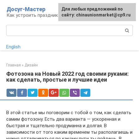
Перейти
Досуг-Мастер
Для любых предложений по
Для любых предложений по
к
Как устроить праздник
сайту: chinaunionmarket@cp9.ru
сайту: chinaunionmarket@cp9.ru
контенту
Поиск:
English
Главная
»
Дизайн
Фотозона на Новый 2022 год своими руками:
как сделать, простые и лучшие идеи
В этой статье мы поговорим с тобой о том, как сделать
самим фотозону. Есть два варианта — ускоренная и
быстрая и тщательно продуманна и долгая. В
зависимости от того каким временем ты располагаешь и
нужно отталкиваться по какому пути ты пойдешь. В