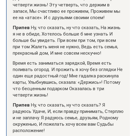
четверти жизнь! Эту четверть, что держим в
запасе, Мы счастливо ее проживем, Проживем мы
ее на «атасе». И с друзьями своими споем!
Припев
Ну, что сказать, ну что сказать, На жизнь
я не в обиде, Хотелось больше б мне узнать И
больше бы увидеть. При всем при том, при всем
при том Жалеть меня не нужно, Ведь есть семья,
прекрасный дом, И мне совсем нескучно!
Время есть заниматься зарядкой, Время есть
поливать огород. И прожить я хочу без оглядки Не
один еще радостный год! Мне гадалка раскинула
карты, Улыбнувшись, сказала: «Держись»! Потому
что бесценным подарком Оказалась в три
четверти жизнь!
Припев
Ну, что сказать, ну что сказать? Я
радуюсь Удаче, И, если правду принимать, Стерплю
и не заплачу. Я радуюсь семье, друзьям, Родному
окруженью, И пожелать хочу всем вам Судьбы
расположение!