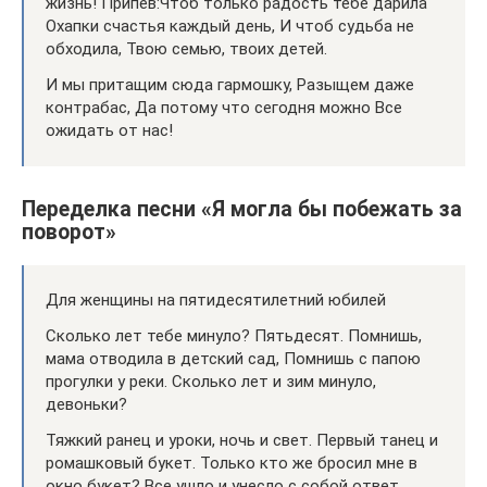
жизнь! Припев:Чтоб только радость тебе дарила
Охапки счастья каждый день, И чтоб судьба не
обходила, Твою семью, твоих детей.
И мы притащим сюда гармошку, Разыщем даже
контрабас, Да потому что сегодня можно Все
ожидать от нас!
Переделка песни «Я могла бы побежать за
поворот»
Для женщины на пятидесятилетний юбилей
Сколько лет тебе минуло? Пятьдесят. Помнишь,
мама отводила в детский сад, Помнишь с папою
прогулки у реки. Сколько лет и зим минуло,
девоньки?
Тяжкий ранец и уроки, ночь и свет. Первый танец и
ромашковый букет. Только кто же бросил мне в
окно букет? Все ушло и унесло с собой ответ.