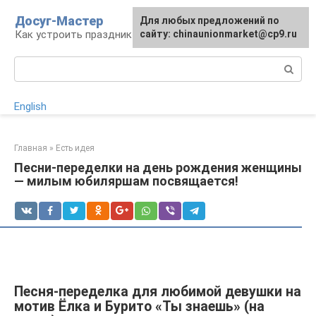
Перейти
Досуг-Мастер
Для любых предложений по
Для любых предложений по
к
Как устроить праздник
сайту: chinaunionmarket@cp9.ru
сайту: chinaunionmarket@cp9.ru
контенту
Поиск:
English
Главная
»
Есть идея
Песни-переделки на день рождения женщины
— милым юбиляршам посвящается!
Песня-переделка для любимой девушки на
мотив Ёлка и Бурито «Ты знаешь» (на