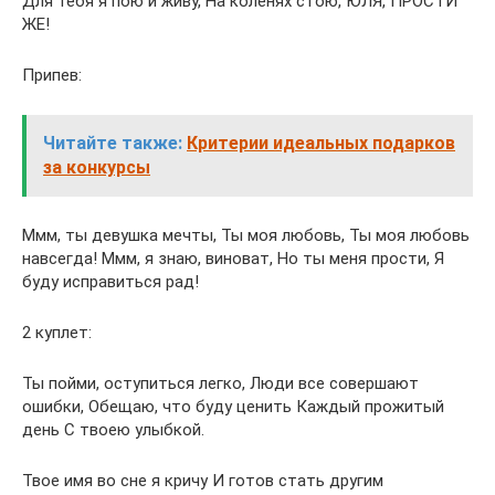
Для тебя я пою и живу, На коленях стою, ЮЛЯ, ПРОСТИ
ЖЕ!
Припев:
Читайте также:
Критерии идеальных подарков
за конкурсы
Ммм, ты девушка мечты, Ты моя любовь, Ты моя любовь
навсегда! Ммм, я знаю, виноват, Но ты меня прости, Я
буду исправиться рад!
2 куплет:
Ты пойми, оступиться легко, Люди все совершают
ошибки, Обещаю, что буду ценить Каждый прожитый
день С твоею улыбкой.
Твое имя во сне я кричу И готов стать другим