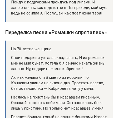
Пойду с подружками пройдусь под липами. И
запою опять, как в детстве я. Ты приходи, мой муж,
ведь не осипла я, Послушай, как поет жена твоя!
Переделка песни «Ромашки спрятались»
На 70-летие женщине
Свои подарки я устала складывать, И из ромашек
мне не мил букет. Хотела б я сейчас начать жизнь
заново. Ну, подарите ж мне кабриолет!
Ах, как желала б я В манто из норочки По
Каннским улицам на склоне дня Проехать весело,
без остановочки — Кабриолета нету у меня.
Неслась на пристань бы к красавцам писанным,
Осанкой гордою к себе маня, Остановилась бы я
лишь у пристани, Но только нет красавцев у меня.
Браслет брильянтовый на солнце брызгами Играет