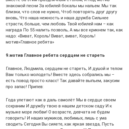
знакомой песни За юбилей бокалы мы нальем. Мы так
близки, что слов не нужно, Чтоб повторять друг другу
вновь, Что наша нежность и наша дружба Сильнее
страсти, больше, чем любовь Твой юбилей нам – как
награда По 55 налить позволь, А мы все крикнем так, как
надо: «Виват, Король! Виват, виват, Король!
мотив»Главное ребята»
9.мотив Главное ребята сердцем не стареть
Главное, Людмила, сердцем не стареть, И душой и телом
Вам только молодеть! Вместе здесь собрались мы –
есть повод просто класс! Так давайте выпьем, закусим
про запас! Припев:
Года улетают как в даль самолёт Мы в сердце своем
сохраним И дружбу твою в нашем детском саду И к
музыке море любви! О возрасте, девчата не будем
говорить! И наших мужиков, любимых, лишь с ума
сводить Сегодня Вы сияете, как яркая звезда, Пусть