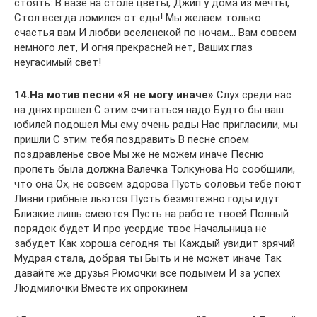
стоять: В вазе на столе цветы, Джип у дома из мечты,
Стол всегда ломился от еды! Мы желаем только
счастья вам И любви вселенской по ночам… Вам совсем
немного лет, И огня прекрасней нет, Ваших глаз
неугасимый свет!
14.На мотив песни «Я не могу иначе»
Слух среди нас
на днях прошел С этим считаться надо Будто бы ваш
юбилей подошел Мы ему очень рады Нас пригласили, мы
пришли С этим тебя поздравить В песне споем
поздравленье свое Мы же не можем иначе Песню
пропеть была должна Валечка Толкунова Но сообщили,
что она Ох, не совсем здорова Пусть соловьи тебе поют
Ливни грибные льются Пусть безмятежно годы идут
Близкие лишь смеются Пусть на работе твоей Полный
порядок будет И про усердие твое Начальница не
забудет Как хороша сегодня ты Каждый увидит зрячий
Мудрая стала, добрая ты Быть и не может иначе Так
давайте же друзья Рюмочки все подымем И за успех
Людмилочки Вместе их опрокинем