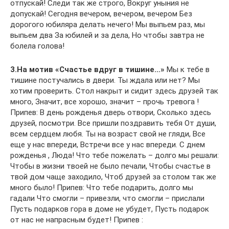
отпускай! Следи так же строго, Вокруг уныния не
допускай! Сегодня вечером, вечером, вечером Без
дорогого юбиляра делать нечего! Мы выпьем раз, мы
выпьем два За юбилей и за дела, Но чтобы завтра не
болела голова!
3.На мотив «Счастье вдруг в тишине…»
Мы к тебе в
тишине постучались в двери. Ты ждала или нет? Мы
хотим проверить. Стол накрыт и сидит здесь друзей так
много, Значит, все хорошо, значит – прочь тревога !
Припев: В день рожденья дверь отвори, Сколько здесь
друзей, посмотри. Все пришли поздравить тебя От души,
всем сердцем любя. Ты на возраст свой не гляди, Все
еще у нас впереди, Встречи все у нас впереди. С днем
рожденья , Люда! Что тебе пожелать – долго мы решали:
Чтобы в жизни твоей не было печали, Чтобы счастье в
твой дом чаще заходило, Чтоб друзей за столом так же
много было! Припев: Что тебе подарить, долго мы
гадали Что смогли – привезли, что смогли – прислали
Пусть подарков гора в доме не убудет, Пусть подарок
от нас не напрасным будет! Припев :