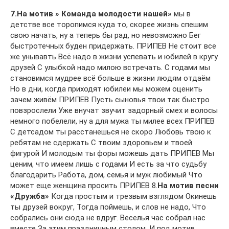
7.На мотив » Команда молодости нашей»
мы в
детстве все торопимся куда то, скорее жизнь спешим
свою начать, ну а теперь бы рад, но невозможно Бег
быстротечных буден придержать. ПРИПЕВ Не стоит все
же унывавть Всё надо в жизни успевать и юбилей в кругу
друзей С улыбкой надо милою встречать. С годами мы
становимся мудрее всё больше в жизни людям отдаём
Но в дни, когда приходят юбилеи мы можем оценить
зачем живём ПРИПЕВ Пусть сыновья твои так быстро
повзрослели Уже внучат звучит задорный смех и волосы
немного побелели, ну а для мужа ты милее всех ПРИПЕВ
С детсадом ты расстанешься не скоро Любовь твою к
ребятам не сдержать С твоим здоровьем и твоей
фигурой И молодым ты форы можешь дать ПРИПЕВ Мы
ценим, что имеем лишь с годами И есть за что судьбу
благодарить Работа, дом, семья и муж любимый Что
может еще женщина просить ПРИПЕВ 8.
На мотив песни
«Дружба»
Когда простым и трезвым взглядом Окинешь
ты друзей вокруг, Тогда поймешь, и слов не надо, Что
собрались они сюда не вдруг. Веселья час собрал нас
вместе За этим праздничным столом, И под мотив