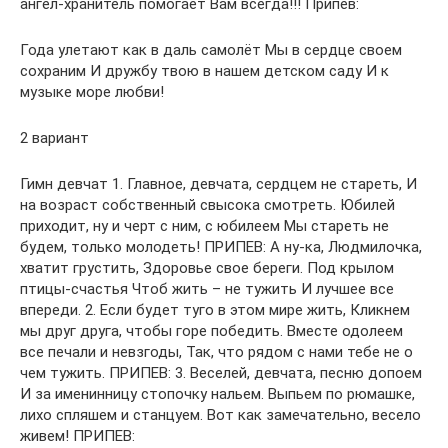
ангел-хранитель помогает Вам всегда!!! Припев:
Года улетают как в даль самолёт Мы в сердце своем
сохраним И дружбу твою в нашем детском саду И к
музыке море любви!
2 вариант
Гимн девчат 1. Главное, девчата, сердцем не стареть, И
на возраст собственный свысока смотреть. Юбилей
приходит, ну и черт с ним, с юбилеем Мы стареть не
будем, только молодеть! ПРИПЕВ: А ну-ка, Людмилочка,
хватит грустить, Здоровье свое береги. Под крылом
птицы-счастья Чтоб жить – не тужить И лучшее все
впереди. 2. Если будет туго в этом мире жить, Кликнем
мы друг друга, чтобы горе победить. Вместе одолеем
все печали и невзгоды, Так, что рядом с нами тебе не о
чем тужить. ПРИПЕВ: 3. Веселей, девчата, песню допоем
И за именинницу стопочку нальем. Выпьем по рюмашке,
лихо спляшем и станцуем. Вот как замечательно, весело
живем! ПРИПЕВ: