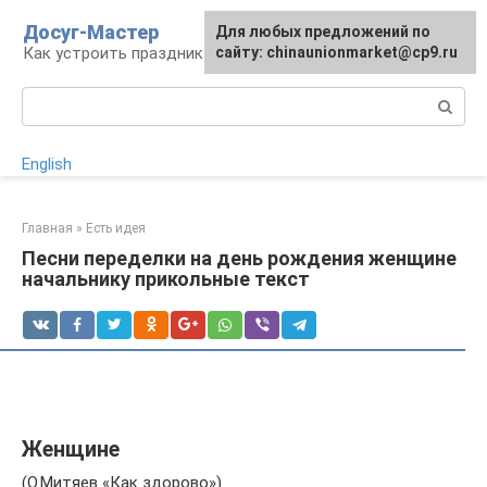
Перейти
Досуг-Мастер
Для любых предложений по
Для любых предложений по
к
Как устроить праздник
сайту: chinaunionmarket@cp9.ru
сайту: chinaunionmarket@cp9.ru
контенту
Поиск:
English
Главная
»
Есть идея
Песни переделки на день рождения женщине
начальнику прикольные текст
Женщине
(О.Митяев «Как здорово»)