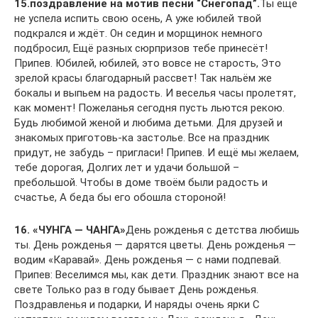
15.поздравление на мотив песни “Снегопад”.
Ты ещё
не успела испить свою осень, А уже юбилей твой
подкрался и ждёт. Он седин и морщинок немного
подбросил, Ещё разных сюрпризов тебе принесёт!
Припев. Юбилей, юбилей, это вовсе не старость, Это
зрелой красы благодарный рассвет! Так нальём же
бокалы и выпьем на радость. И веселья часы пролетят,
как момент! Пожеланья сегодня пусть льются рекою.
Будь любимой женой и любима детьми. Для друзей и
знакомых приготовь-ка застолье. Все на праздник
придут, не забудь – пригласи! Припев. И ещё мы желаем,
тебе дорогая, Долгих лет и удачи большой –
пребольшой. Чтобы в доме твоём были радость и
счастье, А беда бы его обошла стороной!
16. «ЧУНГА — ЧАНГА»
День рожденья с детства любишь
ты. День рожденья — дарятся цветы. День рожденья —
водим «Каравай». День рожденья — с нами подпевай.
Припев: Веселимся мы, как дети. Праздник знают все на
свете Только раз в году бывает День рожденья.
Поздравленья и подарки, И наряды очень ярки С