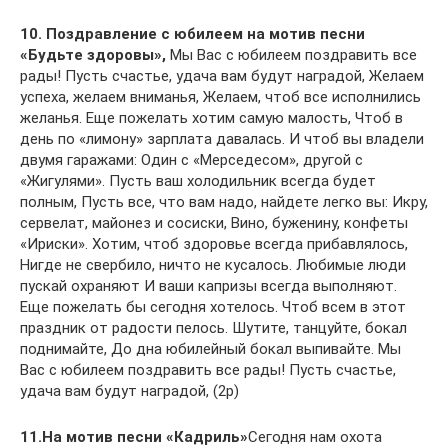
10. Поздравление с юбилеем на мотив песни
«Будьте здоровы»,
Мы Вас с юбилеем поздравить все
рады! Пусть счастье, удача вам будут наградой, Желаем
успеха, желаем вниманья, Желаем, чтоб все исполнились
желанья. Еще пожелать хотим самую малость, Чтоб в
день по «лимону» зарплата давалась. И чтоб вы владели
двумя гаражами: Один с «Мерседесом», другой с
«Жигулями». Пусть ваш холодильник всегда будет
полным, Пусть все, что вам надо, найдете легко вы: Икру,
сервелат, майонез и сосиски, Вино, буженину, конфеты
«Ириски». Хотим, чтоб здоровье всегда прибавлялось,
Нигде не свербило, ничто не кусалось. Любимые люди
пускай охраняют И ваши капризы всегда выполняют.
Еще пожелать бы сегодня хотелось. Чтоб всем в этот
праздник от радости пелось. Шутите, танцуйте, бокал
поднимайте, До дна юбилейный бокал выпивайте. Мы
Вас с юбилеем поздравить все рады! Пусть счастье,
удача вам будут наградой, (2р)
11.На мотив песни «Кадриль»
Сегодня нам охота