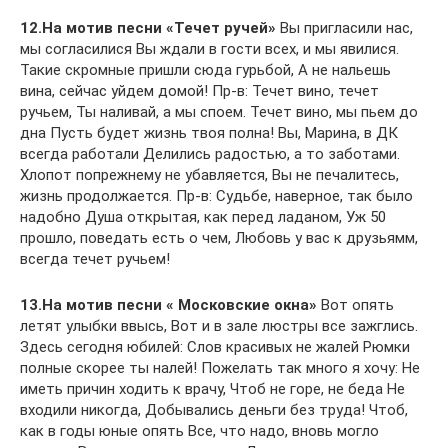
12.На мотив песни «Течет ручей»
Вы пригласили нас,
мы согласилися Вы ждали в гости всех, и мы явилися.
Такие скромные пришли сюда гурьбой, А не нальешь
вина, сейчас уйдем домой! Пр-в: Течет вино, течет
ручьем, Ты наливай, а мы споем. Течет вино, мы пьем до
дна Пусть будет жизнь твоя полна! Вы, Марина, в ДК
всегда работали Делились радостью, а то заботами.
Хлопот попрежнему не убавляется, Вы не печалитесь,
жизнь продолжается. Пр-в: Судьбе, наверное, так было
надобно Душа открытая, как перед ладаном, Уж 50
прошло, поведать есть о чем, Любовь у вас к друзьямм,
всегда течет ручьем!
13.На мотив песни « Московские окна»
Вот опять
летят улыбки ввысь, Вот и в зале люстры все зажглись.
Здесь сегодня юбилей: Слов красивых не жалей Рюмки
полные скорее ты налей! Пожелать так много я хочу: Не
иметь причин ходить к врачу, Чтоб не горе, не беда Не
входили никогда, Добывались деньги без труда! Чтоб,
как в годы юные опять Все, что надо, вновь могло