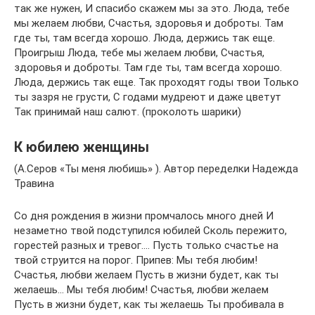
так же нужен, И спасибо скажем мы за это. Люда, тебе
мы жeлаем любви, Счастья, здоровья и доброты. Там
где ты, там всегда хорошо. Люда, держись так еще.
Проигрыш Люда, тебе мы жeлаем любви, Счастья,
здоровья и доброты. Там где ты, там всегда хорошо.
Люда, держись так еще. Так проходят годы твои Только
ты зазря не грусти, С годами мудреют и даже цветут
Так принимай наш салют. (проколоть шарики)
К юбилею женщины
(А.Серов «Ты меня любишь» ). Автор переделки Надежда
Травина
Со дня рождения в жизни промчалось много дней И
незаметно твой подступился юбилей Сколь пережито,
горестей разных и тревог…. Пусть только счастье на
твой струится на порог. Припев: Мы тебя любим!
Счастья, любви желаем Пусть в жизни будет, как ты
желаешь… Мы тебя любим! Счастья, любви желаем
Пусть в жизни будет, как ты желаешь Ты пробивала в