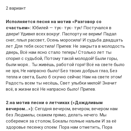
2 вариант
Исполняется песня на мотив «Разговор со
счастьем»:
Юбилей — тук- тук- тук! Постучался в
двери! Удивил всех вокруг. Паспорту не верим! Падал
снег, плыл рассвет, Осень моросила! И судьба двадцать
лет Для тебя скостила! Припев: Не закрыта в молодость
дверь, Всё нам ясно стало теперь! Столько лет ты
спорил с судьбой, Потому такой молодой! Были горы,
были моря… Ты живёшь, работой горя! Всё на свете было
не зря, Не напрасно было! Без твоих добрых глаз, Без
тепла и света, Было б скучно сейчас Нам на свете этом!
Радость всем ты несёшь, Свет улыбки милой! Значит
всё, в жизни всё Не напрасно было! Припев.
2.на мотив песни о летчиках («Дождливым
вечером…»):
Сегодня вечером, вечером, вечером нам
без Людмилы, скажем прямо, делать нечего. Мы
соберемся за столом, Бокалы полные нальем И за её
здоровье песенку споем: Пора нам отметить, Пора