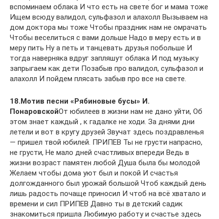
вспоминаем облака И что есть на свете бог и мама тоже
Ищем всюду валидол, сульфазол и алахолл Вызываем на
дом доктора мы тоже Чтобы праздник нам не омрачать
Чтобы веселиться с вами дольше Надо в меру есть и в
меру пить Ну а петь и танцевать друзья побольше И
тогда наверняка вдруг запляшут облака И под музыку
запрыгаем как дети Позабыв про валидол, сульфазол и
алахолл И пойдем плясать забыв про все на свете.
18.Мотив песни «Рябиновые бусы» И.
Понаровской
От юбилеев в жизни нам не дано уйти, Об
этом знает каждый , к гадалке не ходи. За днями дни
летели и вот в кругу друзей Звучат здесь поздравленья
— пришел твой юбилей. ПРИПЕВ Ты не грусти напрасно,
не грусти, Не мало дней счастливых впереди Ведь в
жизни возраст памятен любой Душа была бы молодой
Желаем чтобы дома уют был и покой И счастья
долгожданного был урожай большой Чтоб каждый день
лишь радость почаще приносил И чтоб на всё хватало и
времени и сил ПРИПЕВ Давно ты в детский садик
знакомиться пришла Любимую работу и счастье здесь