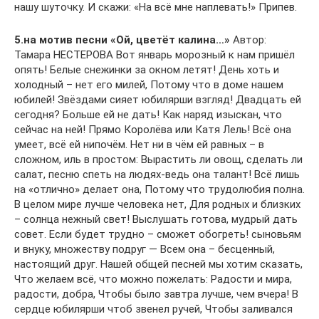
нашу шуточку. И скажи: «На всё мне наплевать!» Припев.
5.на мотив песни «Ой, цветёт калина…»
Автор:
Тамара НЕСТЕРОВА Вот январь морозный к нам пришёл
опять! Белые снежинки за окном летят! День хоть и
холодный – нет его милей, Потому что в доме нашем
юбилей! Звёздами сияет юбилярши взгляд! Двадцать ей
сегодня? Больше ей не дать! Как наряд изыскан, что
сейчас на ней! Прямо Королёва или Катя Лель! Всё она
умеет, всё ей нипочём. Нет ни в чём ей равных – в
сложном, иль в простом: Вырастить ли овощ, сделать ли
салат, песню спеть на людях-ведь она талант! Всё лишь
на «отлично» делает она, Потому что трудолюбия полна.
В целом мире лучше человека нет, Для родных и близких
– солнца нежный свет! Выслушать готова, мудрый дать
совет. Если будет трудно – сможет обогреть! сыновьям
и внуку, множеству подруг — Всем она – бесценный,
настоящий друг. Нашей общей песней мы хотим сказать,
Что желаем всё, что можно пожелать: Радости и мира,
радости, добра, Чтобы было завтра лучше, чем вчера! В
сердце юбилярши чтоб звенел ручей, Чтобы заливался