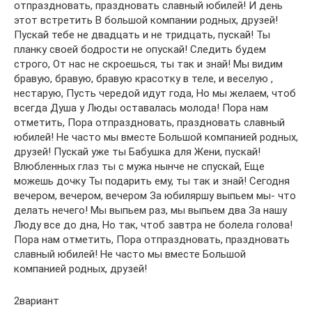
отпраздновать, праздновать славный юбилей! И день
этот встретить В большой компании родных, друзей!
Пускай тебе не двадцать и не тридцать, пускай! Ты
планку своей бодрости не опускай! Следить будем
строго, От нас не скроешься, ты так и знай! Мы видим
бравую, бравую, бравую красотку в теле, и веселую ,
нестарую, Пусть чередой идут года, Но мы желаем, чтоб
всегда Душа у Люды оставалась молода! Пора нам
отметить, Пора отпраздновать, праздновать славный
юбилей! Не часто мы вместе Большой компанией родных,
друзей! Пускай уже ты Бабушка для Жени, пускай!
Влюбленных глаз ты с мужа нынче не спускай, Еще
можешь дочку Ты подарить ему, ты так и знай! Сегодня
вечером, вечером, вечером За юбиляршу выпьем мы- что
делать нечего! Мы выпьем раз, мы выпьем два За нашу
Люду все до дна, Но так, чтоб завтра не болела голова!
Пора нам отметить, Пора отпраздновать, праздновать
славный юбилей! Не часто мы вместе Большой
компанией родных, друзей!
2вариант