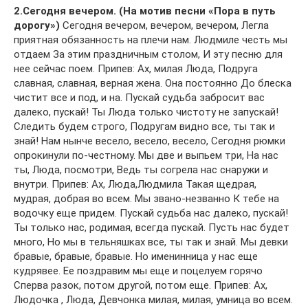
2.Сегодня вечером. (На мотив песни «Пора в путь
дорогу»)
Сегодня вечером, вечером, вечером, Легла
приятная обязанность на плечи нам. Людмиле честь мы
отдаем За этим праздничным столом, И эту песню для
нее сейчас поем. Припев: Ах, милая Люда, Подруга
славная, славная, верная жена. Она постоянно До блеска
чистит все и под, и на. Пускай судьба забросит вас
далеко, пускай! Ты Люда только чистоту не запускай!
Следить будем строго, Подругам видно все, ты так и
знай! Нам нынче весело, весело, весело, Сегодня рюмки
опрокинули по-честному. Мы две и выпьем три, На нас
ты, Люда, посмотри, Ведь ты согрела нас снаружи и
внутри. Припев: Ах, Люда,Людмила Такая щедрая,
мудрая, добрая во всем. Мы звано-незванно К тебе на
водочку еще придем. Пускай судьба нас далеко, пускай!
Ты только нас, родимая, всегда пускай. Пусть нас будет
много, Но мы в тельняшках все, ты так и знай. Мы девки
бравые, бравые, бравые. Но именинница у нас еще
кудрявее. Ее поздравим мы еще и поцелуем горячо
Сперва разок, потом другой, потом еще. Припев: Ах,
Людочка , Люда, Девчонка милая, милая, умница во всем.