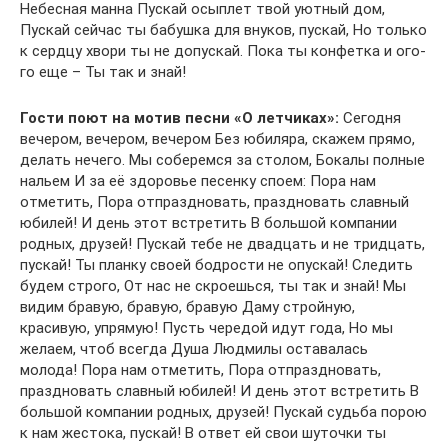
Небесная манна Пускай осыплет твой уютный дом,
Пускай сейчас ты бабушка для внуков, пускай, Но только
к сердцу хвори ты не допускай. Пока ты конфетка и ого-
го еще – Ты так и знай!
Гости поют на мотив песни «О летчиках»:
Сегодня
вечером, вечером, вечером Без юбиляра, скажем прямо,
делать нечего. Мы соберемся за столом, Бокалы полные
нальем И за её здоровье песенку споем: Пора нам
отметить, Пора отпраздновать, праздновать славный
юбилей! И день этот встретить В большой компании
родных, друзей! Пускай тебе не двадцать и не тридцать,
пускай! Ты планку своей бодрости не опускай! Следить
будем строго, От нас не скроешься, ты так и знай! Мы
видим бравую, бравую, бравую Даму стройную,
красивую, упрямую! Пусть чередой идут года, Но мы
желаем, чтоб всегда Душа Людмилы оставалась
молода! Пора нам отметить, Пора отпраздновать,
праздновать славный юбилей! И день этот встретить В
большой компании родных, друзей! Пускай судьба порою
к нам жестока, пускай! В ответ ей свои шуточки ты