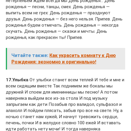
нетерпеньем ждем всегда мы День рожденья… День
рожденья — песни, танцы, смех. День рожденья —
выпить всем не грех: День рожденья — празднуют
друзья. День рожденья — без него нельзя. Припев. День
рожденья будем отмечать. День рожденья — некогда
скучать. День рожденья — сказки и мечты. День
рожденья, как прекрасен ты! Припев.
Читайте также:
Как украсить комнату к Дню
Рождения: экономно и оригинально!
17.Улыбка
От улыбки станет всем теплей И тебе и мне и
всем сидящим вместе Так поднимем же бокалы мы
дружней И споем для именинницы мы песню! А потом
наверняка выйдем все из-за стола И под музыку
запрыгаем как дети Позабыв про валидол, сульфазол и
алахолл И пойдем плясать, забыв про все на свете. Ну, а
ночью станет нам хужей, И начнут тревожить сердце,
печень, почки И в желудке словно 100 ежей И вставать
идти работать нету мочи! И тогда наверняка