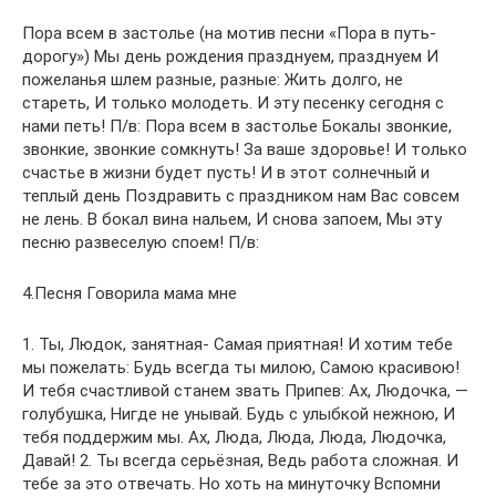
Пора всем в застолье (на мотив песни «Пора в путь-
дорогу») Мы день рождения празднуем, празднуем И
пожеланья шлем разные, разные: Жить долго, не
стареть, И только молодеть. И эту песенку сегодня с
нами петь! П/в: Пора всем в застолье Бокалы звонкие,
звонкие, звонкие сомкнуть! За ваше здоровье! И только
счастье в жизни будет пусть! И в этот солнечный и
теплый день Поздравить с праздником нам Вас совсем
не лень. В бокал вина нальем, И снова запоем, Мы эту
песню развеселую споем! П/в:
4.Песня Говорила мама мне
1. Ты, Людок, занятная- Самая приятная! И хотим тебе
мы пожелать: Будь всегда ты милою, Самою красивою!
И тебя счастливой станем звать Припев: Ах, Людочка, —
голубушка, Нигде не унывай. Будь с улыбкой нежною, И
тебя поддержим мы. Ах, Люда, Люда, Люда, Людочка,
Давай! 2. Ты всегда серьёзная, Ведь работа сложная. И
тебе за это отвечать. Но хоть на минуточку Вспомни