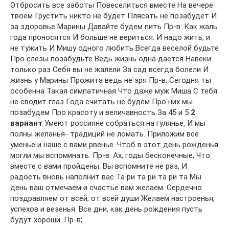
Отбросить все заботы Повеселиться вместе На вечере
твоем Грустить никто не будет Плясать не позабудет И
за здоровье Марины Давайте будем пить Пр-в: Как жаль
года проносятся И больше не вериться. И надо жить, и
не тужить И Мишу одного любить Всегда веселой будьте
Про слезы позабудьте Ведь жизнь одна дается Навеки
только раз Себя вы не жалели За сад всегда болели И
жизнь у Марины Прожита ведь не зря Пр-в; Сегодня ты
особенна Такая симпатичная Что даже муж Миша С тебя
не сводит глаз Года считать не будем Про них мы
позабудем Про красоту и величавность За 45 и 5
2
вариант
Умеют россияне собраться на гулянье, И мы
полны желанья- традиций не ломать. Приложим все
уменье и наше с вами рвенье. Чтоб в этот день рожденья
могли мы вспоминать. Пр-в: Ах, годы бесконечные, Что
вместе с вами пройдены. Вы вспомните не раз, И
радость вновь наполнит вас Та ри та ри та ри та Мы
день ваш отмечаем и счастье вам желаем. Сердечно
поздравляем от всей, от всей души Желаем настроенья,
успехов и везенья. Все дни, как день рождения пусть
будут хороши. Пр-в;