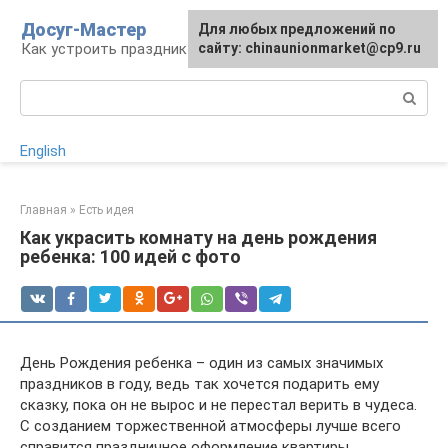
Перейти
Досуг-Мастер
Для любых предложений по
Для любых предложений по
к
Как устроить праздник
сайту: chinaunionmarket@cp9.ru
сайту: chinaunionmarket@cp9.ru
контенту
Поиск:
English
Главная
»
Есть идея
Как украсить комнату на день рождения
ребенка: 100 идей с фото
День Рождения ребенка – один из самых значимых
праздников в году, ведь так хочется подарить ему
сказку, пока он не вырос и не перестал верить в чудеса.
С созданием торжественной атмосферы лучше всего
справится праздничное оформление квартиры.