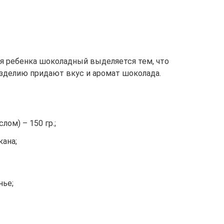
я ребенка шоколадный выделяется тем, что
зделию придают вкус и аромат шоколада.
ом) – 150 гр.;
кана;
нье;