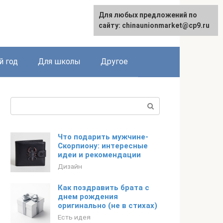
Для любых предложений по
Для любых предложений по
English
сайту: chinaunionmarket@cp9.ru
сайту: chinaunionmarket@cp9.ru
 год
Для школы
Другое
Поиск:
Что подарить мужчине-
Скорпиону: интересные
идеи и рекомендации
Дизайн
Как поздравить брата с
днем рождения
оригинально (не в стихах)
Есть идея