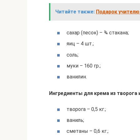
Читайте также:
Подарок учителю 
сахар (песок) – ¾ стакана;
яиц – 4 шт.;
соль;
муки – 160 гр.;
ванилин.
Ингредиенты для крема из творога и
творога – 0,5 кг.;
ваниль;
сметаны – 0,6 кг.;