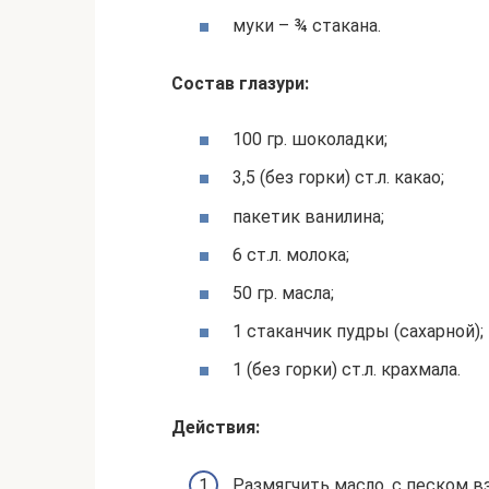
муки – ¾ стакана.
Состав глазури:
100 гр. шоколадки;
3,5 (без горки) ст.л. какао;
пакетик ванилина;
6 ст.л. молока;
50 гр. масла;
1 стаканчик пудры (сахарной);
1 (без горки) ст.л. крахмала.
Действия:
Размягчить масло, с песком в