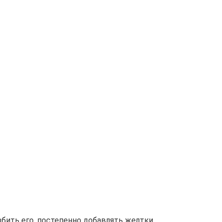
збить его, постепенно добавлять желтки.