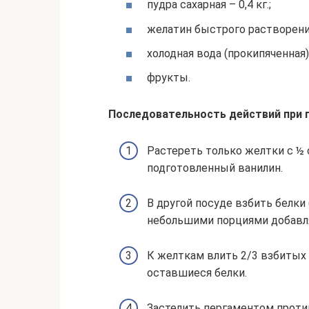
пудра сахарная – 0,4 кг.;
желатин быстрого растворения 
холодная вода (прокипяченная) 
фрукты.
Последовательность действий при 
Растереть только желтки с ½ 
подготовленный ванилин.
В другой посуде взбить белки 
небольшими порциями добавля
К желткам влить 2/3 взбитых 
оставшиеся белки.
Застелить пергаментом против