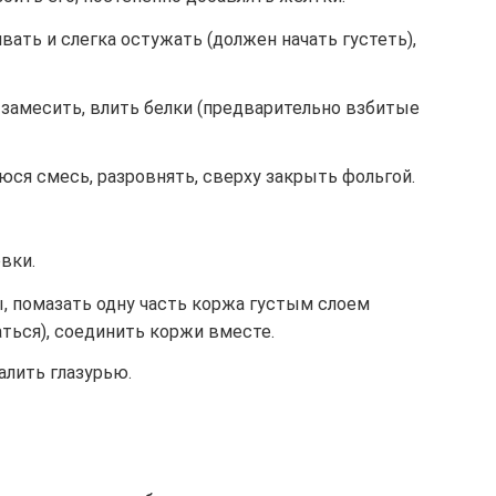
ать и слегка остужать (должен начать густеть),
 замесить, влить белки (предварительно взбитые
ся смесь, разровнять, сверху закрыть фольгой.
вки.
, помазать одну часть коржа густым слоем
аться), соединить коржи вместе.
алить глазурью.