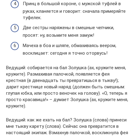
Принц в большой короне, с мужской туфлей в
руках, кланяется и говорит: сначала примеряйте
туфелек.
Две сестры наряжены в смешные чепчики,
просят: ну, возьмите меня замуж!
Мачеха в боа и шляпе, обмахиваясь веером,
восклицает: сегодня я точно оторвусь!
Ведущий: собирается на бал Золушка (ах, кружите меня,
кружите). Размахивая палочкой, появляется фея
крестная (в двенадцать ты превратишься в тыкву!);
дарит крестнице новый наряд (должен быть смешным:
глупая юбка, или просто веночек на голову). «О, теперь я
просто красавица!» – думает Золушка (ах, кружите меня,
кружите).
Ведущий: как же ехать на бал? Золушка (слова) принеси
мне тыкву карету (слова). Сейчас она превратится в
настоящий экипаж. Взмахнув палочкой, воскликнула фея