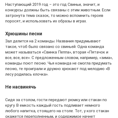
Наступающий 2019 год – это год Свиньи, значит, и
конкурсы должны быть связаны с этим животным. Если
затронута тема сказок, то можно вспомнить героев
поросят, и использовать их образы в играх.
Хрюшины песни
Зал делится на 2 команды. Названия придумывают
такое, чтоб было связано со свиньей. Одна команда
может называться «Свинка Пеппа», вторая «Пятачок и
все, все, все». С предложенным словом, например, «зима»,
команды поют песню. Чья команда не смогла придумать
песню, те проиграли и дружно хрюкают под мелодию «В
лесу родилась елочка».
Не насвинячь
Сидя за столом, гости передают рюмку или стакан по
кругу. В емкость каждый гость подливает немного
любого напитка, стоящего на столе. Тот, у кого стакан
окажется переполненным, и содержимое начнет