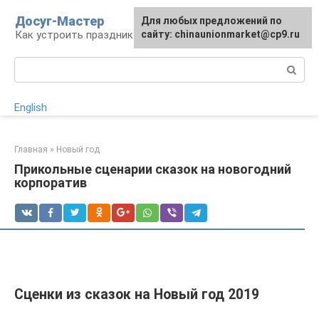
Перейти
Досуг-Мастер
Для любых предложений по
Для любых предложений по
к
Как устроить праздник
сайту: chinaunionmarket@cp9.ru
сайту: chinaunionmarket@cp9.ru
контенту
Поиск:
English
Главная
»
Новый год
Прикольные сценарии сказок на новогодний
корпоратив
Сценки из сказок на Новый год 2019