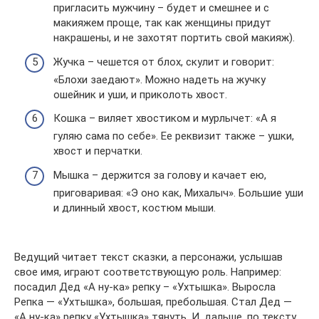
пригласить мужчину – будет и смешнее и с
макияжем проще, так как женщины придут
накрашены, и не захотят портить свой макияж).
Жучка – чешется от блох, скулит и говорит:
«Блохи заедают». Можно надеть на жучку
ошейник и уши, и приколоть хвост.
Кошка – виляет хвостиком и мурлычет: «А я
гуляю сама по себе». Ее реквизит также – ушки,
хвост и перчатки.
Мышка – держится за голову и качает ею,
приговаривая: «Э оно как, Михалыч». Большие уши
и длинный хвост, костюм мыши.
Ведущий читает текст сказки, а персонажи, услышав
свое имя, играют соответствующую роль. Например:
посадил Дед «А ну-ка» репку – «Ухтышка». Выросла
Репка — «Ухтышка», большая, пребольшая. Стал Дед —
«А ну-ка» репку «Ухтышка» тянуть. И, дальше, по тексту