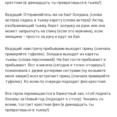
крестная (в двенадцать ты превратишься в тыкву!).
Ведущий: Отправляйтесь же на бал! Золушка, (слова
актера) садись в тыкву карету (слова актера)! Актер,
изображающий тыкву, берет золушку на руки, или она
может запрыгнуть на спину (если это мужчина), если
женщина – просто за руку и едут на бал.
Ведущий: навстречу прибывшим выходит принц (сначала
примеряйте туфелек). Золушка выходит из кареты
тыквы (слова персонажей). На бал гости прибывают и
прибывают. Вот и мачеха (сегодня я точно оторвусь!)
пожаловала с двумя дочерями сестрами (ну, возьмите
меня замуж!) всех встречает принц (сначала примеряйте
туфелек). Ко всем по очереди подходит фея крестная.
Все герои перемещаются в банкетный зал, чтоб поднять
бокалы за Новый год (подходят к столу). Чокаясь со
всеми, тостует крестная фея (в двенадцать ты
превратишься в тыкву!).