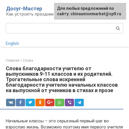
Перейти
Досуг-Мастер
Для любых предложений по
Для любых предложений по
к
Как устроить праздник
сайту: chinaunionmarket@cp9.ru
сайту: chinaunionmarket@cp9.ru
контенту
Поиск:
English
Главная
»
Слова
Слова благодарности учителю от
выпускников 9-11 классов и их родителей.
Трогательные слова искренней
благодарности учителю начальных классов
на выпускной от учеников в стихах и прозе
Начальные классы – это серьезный первый шаг во
взрослую жизнь. Возможно поэтому имя первого учителя