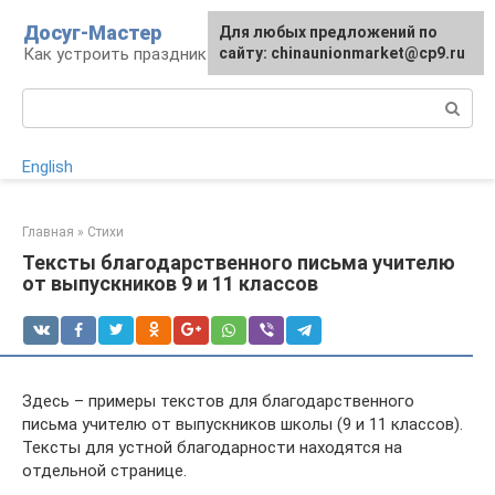
Перейти
Досуг-Мастер
Для любых предложений по
Для любых предложений по
к
Как устроить праздник
сайту: chinaunionmarket@cp9.ru
сайту: chinaunionmarket@cp9.ru
контенту
Поиск:
English
Главная
»
Стихи
Тексты благодарственного письма учителю
от выпускников 9 и 11 классов
Здесь – примеры текстов для благодарственного
письма учителю от выпускников школы (9 и 11 классов).
Тексты для устной благодарности находятся на
отдельной странице.