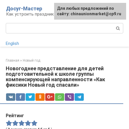
Перейти
Досуг-Мастер
Для любых предложений по
Для любых предложений по
к
Как устроить праздник
сайту: chinaunionmarket@cp9.ru
сайту: chinaunionmarket@cp9.ru
контенту
Поиск:
English
Главная
»
Новый год
Новогоднее представление для детей
подготовительной к школе группы
компенсирующей направленности «Как
фиксики Новый год спасали»
Рейтинг