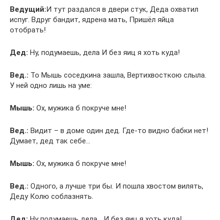
Ведущий:
И тут раздался в двери стук, Деда охватил
испуг. Вдруг бандит, ядрена мать, Пришёл яйца
отобрать!
Дед:
Ну, подумаешь, дела И без яиц я хоть куда!
Вед.:
То Мышь соседкина зашла, Вертихвосткою слыла.
У ней одно лишь на уме:
Мышь:
Ох, мужика б покруче мне!
Вед.:
Видит – в доме один дед. Где-то видно бабки нет!
Думает, дед так себе…
Мышь:
Ох, мужика б покруче мне!
Вед.:
Одного, а лучше три бы. И пошла хвостом вилять,
Деду Колю соблазнять.
Дед:
Ну подумаешь дела… И без яиц я хоть куда!