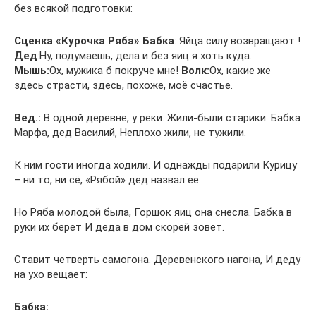
без всякой подготовки:
Сценка «Курочка Ряба»
Бабка
: Яйца силу возвращают !
Дед
:Ну, подумаешь, дела и без яиц я хоть куда.
Мышь:
Ох, мужика б покруче мне!
Волк:
Ох, какие же
здесь страсти, здесь, похоже, моё счастье.
Вед.:
В одной деревне, у реки. Жили-были старики. Бабка
Марфа, дед Василий, Неплохо жили, не тужили.
К ним гости иногда ходили. И однажды подарили Курицу
– ни то, ни сё, «Рябой» дед назвал её.
Но Ряба молодой была, Горшок яиц она снесла. Бабка в
руки их берет И деда в дом скорей зовет.
Ставит четверть самогона. Деревенского нагона, И деду
на ухо вещает:
Бабка: