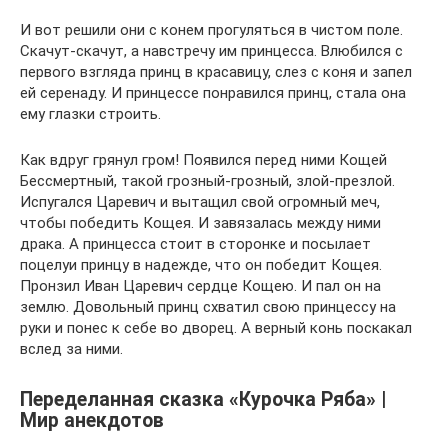
И вот решили они с конем прогуляться в чистом поле.
Скачут-скачут, а навстречу им принцесса. Влюбился с
первого взгляда принц в красавицу, слез с коня и запел
ей серенаду. И принцессе понравился принц, стала она
ему глазки строить.
Как вдруг грянул гром! Появился перед ними Кощей
Бессмертный, такой грозный-грозный, злой-презлой.
Испугался Царевич и вытащил свой огромный меч,
чтобы победить Кощея. И завязалась между ними
драка. А принцесса стоит в сторонке и посылает
поцелуи принцу в надежде, что он победит Кощея.
Пронзил Иван Царевич сердце Кощею. И пал он на
землю. Довольный принц схватил свою принцессу на
руки и понес к себе во дворец. А верный конь поскакал
вслед за ними.
Переделанная сказка «Курочка Ряба» |
Мир анекдотов