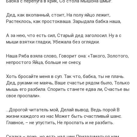
Бабка с перепуга в крик, Со стола Мышона шмыг.
Дед, как вкопанный, стоит, На полу яйцо лежит,
Растеклось, как простокваша. Зарыдала бабка наша,
А за нею, что есть сил, Старый дед заголосил. Ну а с
мыши взятки гладки, Убежала без оглядки.
Наша Ряба взяла слово, Говорит она: «Такого, Золотого,
непростого Яйца, больше не снесу,
Хоть бросайте меня в суп. Так что, бабка, ты не плачь.
Дед, руками не маячь, Ваше счастье рядом было, Только
мышь его разбила. Спорить станете едва ли, Счастье вы
свое проспали».
…Дорогой читатель мой, Делай вывод. Ведь порой В
жизни каждого из нас Может быть счастливый шанс.
Главное, – не упустить, Не проспать и не разбить.
Сказка – ложь, но есть над чем Призадуматься нам