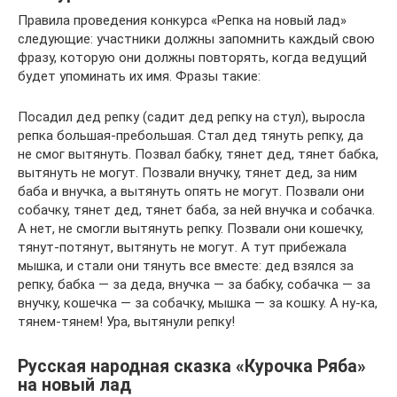
Правила проведения конкурса «Репка на новый лад»
следующие: участники должны запомнить каждый свою
фразу, которую они должны повторять, когда ведущий
будет упоминать их имя. Фразы такие:
Посадил дед репку (садит дед репку на стул), выросла
репка большая-пребольшая. Стал дед тянуть репку, да
не смог вытянуть. Позвал бабку, тянет дед, тянет бабка,
вытянуть не могут. Позвали внучку, тянет дед, за ним
баба и внучка, а вытянуть опять не могут. Позвали они
собачку, тянет дед, тянет баба, за ней внучка и собачка.
А нет, не смогли вытянуть репку. Позвали они кошечку,
тянут-потянут, вытянуть не могут. А тут прибежала
мышка, и стали они тянуть все вместе: дед взялся за
репку, бабка — за деда, внучка — за бабку, собачка — за
внучку, кошечка — за собачку, мышка — за кошку. А ну-ка,
тянем-тянем! Ура, вытянули репку!
Русская народная сказка «Курочка Ряба»
на новый лад