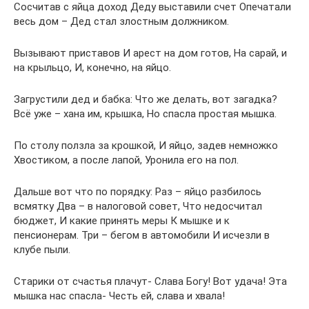
Сосчитав с яйца доход Деду выставили счет Опечатали
весь дом – Дед стал злостным должником.
Вызывают приставов И арест на дом готов, На сарай, и
на крыльцо, И, конечно, на яйцо.
Загрустили дед и бабка: Что же делать, вот загадка?
Всё уже – хана им, крышка, Но спасла простая мышка.
По столу ползла за крошкой, И яйцо, задев немножко
Хвостиком, а после лапой, Уронила его на пол.
Дальше вот что по порядку: Раз – яйцо разбилось
всмятку Два – в налоговой совет, Что недосчитал
бюджет, И какие принять меры К мышке и к
пенсионерам. Три – бегом в автомобили И исчезли в
клубе пыли.
Старики от счастья плачут- Слава Богу! Вот удача! Эта
мышка нас спасла- Честь ей, слава и хвала!