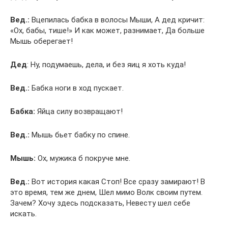
Вед.:
Вцепилась бабка в волосы Мыши, А дед кричит:
«Ох, бабы, тише!» И как может, разнимает, Да больше
Мышь оберегает!
Дед
: Ну, подумаешь, дела, и без яиц я хоть куда!
Вед.:
Бабка ноги в ход пускает.
Бабка:
Яйца силу возвращают!
Вед.:
Мышь бьет бабку по спине.
Мышь:
Ох, мужика б покруче мне.
Вед.:
Вот история какая Стоп! Все сразу замирают! В
это время, тем же днем, Шел мимо Волк своим путем.
Зачем? Хочу здесь подсказать, Невесту шел себе
искать.