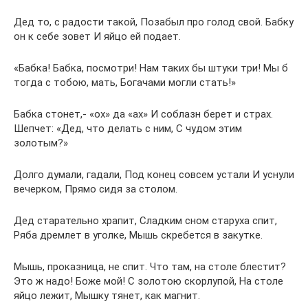
Дед то, с радости такой, Позабыл про голод свой. Бабку
он к себе зовет И яйцо ей подает.
«Бабка! Бабка, посмотри! Нам таких бы штуки три! Мы б
тогда с тобою, мать, Богачами могли стать!»
Бабка стонет,- «ох» да «ах» И соблазн берет и страх.
Шепчет: «Дед, что делать с ним, С чудом этим
золотым?»
Долго думали, гадали, Под конец совсем устали И уснули
вечерком, Прямо сидя за столом.
Дед старательно храпит, Сладким сном старуха спит,
Ряба дремлет в уголке, Мышь скребется в закутке.
Мышь, проказница, не спит. Что там, на столе блестит?
Это ж надо! Боже мой! С золотою скорлупой, На столе
яйцо лежит, Мышку тянет, как магнит.