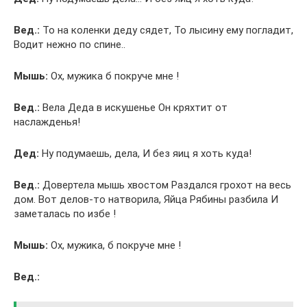
Вед.:
То на коленки деду сядет, То лысину ему погладит,
Водит нежно по спине..
Мышь:
Ох, мужика б покруче мне !
Вед.:
Вела Деда в искушенье Он кряхтит от
наслажденья!
Дед:
Ну подумаешь, дела, И без яиц я хоть куда!
Вед.:
Довертела мышь хвостом Раздался грохот на весь
дом. Вот делов-то натворила, Яйца Рябины разбила И
заметалась по избе !
Мышь:
Ох, мужика, б покруче мне !
Вед.: