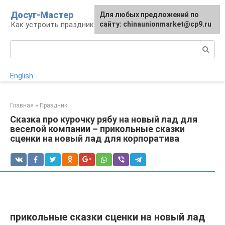
Перейти
Досуг-Мастер
Для любых предложений по
Для любых предложений по
к
Как устроить праздник
сайту: chinaunionmarket@cp9.ru
сайту: chinaunionmarket@cp9.ru
контенту
Поиск:
English
Главная
»
Праздник
Сказка про курочку рябу на новый лад для
веселой компании – прикольные сказки
сценки на новый лад для корпоратива
прикольные сказки сценки на новый лад