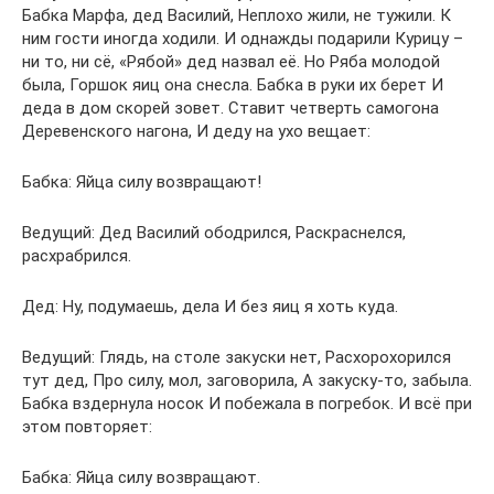
Бабка Марфа, дед Василий, Неплохо жили, не тужили. К
ним гости иногда ходили. И однажды подарили Курицу –
ни то, ни сё, «Рябой» дед назвал её. Но Ряба молодой
была, Горшок яиц она снесла. Бабка в руки их берет И
деда в дом скорей зовет. Ставит четверть самогона
Деревенского нагона, И деду на ухо вещает:
Бабка: Яйца силу возвращают!
Ведущий: Дед Василий ободрился, Раскраснелся,
расхрабрился.
Дед: Ну, подумаешь, дела И без яиц я хоть куда.
Ведущий: Глядь, на столе закуски нет, Расхорохорился
тут дед, Про силу, мол, заговорила, А закуску-то, забыла.
Бабка вздернула носок И побежала в погребок. И всё при
этом повторяет:
Бабка: Яйца силу возвращают.