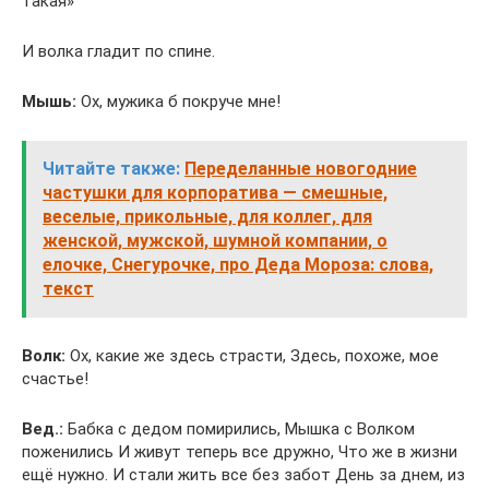
такая»
И волка гладит по спине.
Мышь:
Ох, мужика б покруче мне!
Читайте также:
Переделанные новогодние
частушки для корпоратива — смешные,
веселые, прикольные, для коллег, для
женской, мужской, шумной компании, о
елочке, Снегурочке, про Деда Мороза: слова,
текст
Волк:
Ох, какие же здесь страсти, Здесь, похоже, мое
счастье!
Вед.:
Бабка с дедом помирились, Мышка с Волком
поженились И живут теперь все дружно, Что же в жизни
ещё нужно. И стали жить все без забот День за днем, из