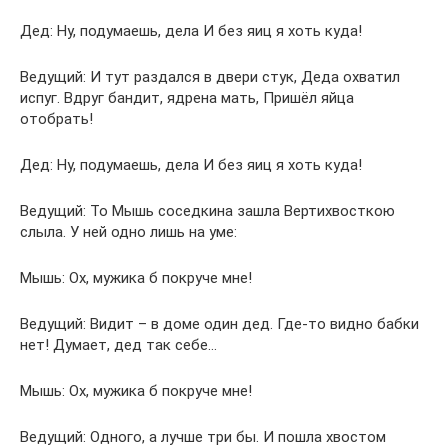
Дед: Ну, подумаешь, дела И без яиц я хоть куда!
Ведущий: И тут раздался в двери стук, Деда охватил
испуг. Вдруг бандит, ядрена мать, Пришёл яйца
отобрать!
Дед: Ну, подумаешь, дела И без яиц я хоть куда!
Ведущий: То Мышь соседкина зашла Вертихвосткою
слыла. У ней одно лишь на уме:
Мышь: Ох, мужика б покруче мне!
Ведущий: Видит – в доме один дед. Где-то видно бабки
нет! Думает, дед так себе…
Мышь: Ох, мужика б покруче мне!
Ведущий: Одного, а лучше три бы. И пошла хвостом