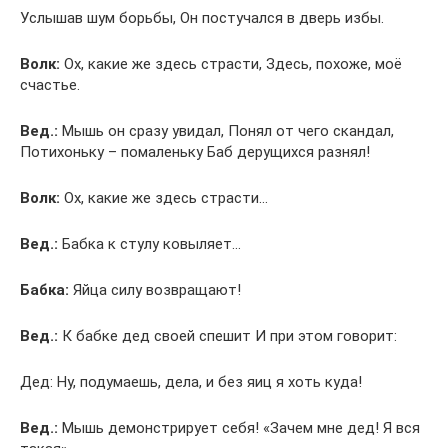
Услышав шум борьбы, Он постучался в дверь избы.
Волк:
Ох, какие же здесь страсти, Здесь, похоже, моё
счастье.
Вед.:
Мышь он сразу увидал, Понял от чего скандал,
Потихоньку – помаленьку Баб дерущихся разнял!
Волк:
Ох, какие же здесь страсти…
Вед.:
Бабка к стулу ковыляет…
Бабка:
Яйца силу возвращают!
Вед.:
К бабке дед своей спешит И при этом говорит:
Дед: Ну, подумаешь, дела, и без яиц я хоть куда!
Вед.:
Мышь демонстрирует себя! «Зачем мне дед! Я вся