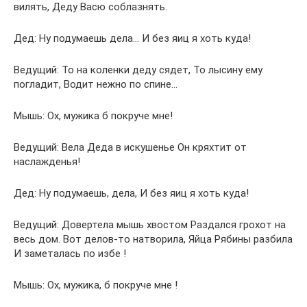
вилять, Деду Васю соблазнять.
Дед: Ну подумаешь дела… И без яиц я хоть куда!
Ведущий: То на коленки деду сядет, То лысину ему
погладит, Водит нежно по спине…
Мышь: Ох, мужика б покруче мне!
Ведущий: Вела Деда в искушенье Он кряхтит от
наслажденья!
Дед: Ну подумаешь, дела, И без яиц я хоть куда!
Ведущий: Довертела мышь хвостом Раздался грохот на
весь дом. Вот делов-то натворила, Яйца Рябины разбила
И заметалась по избе !
Мышь: Ох, мужика, б покруче мне !