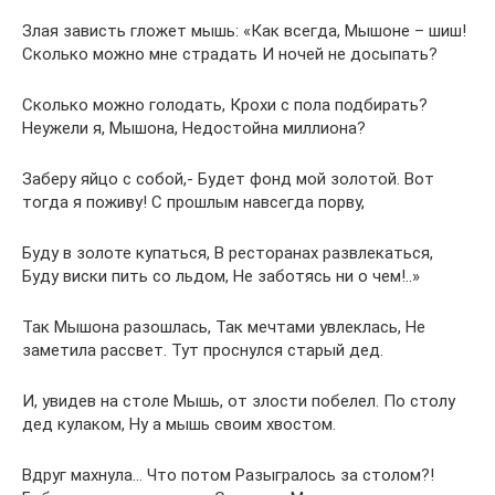
Злая зависть гложет мышь: «Как всегда, Мышоне – шиш!
Сколько можно мне страдать И ночей не досыпать?
Сколько можно голодать, Крохи с пола подбирать?
Неужели я, Мышона, Недостойна миллиона?
Заберу яйцо с собой,- Будет фонд мой золотой. Вот
тогда я поживу! С прошлым навсегда порву,
Буду в золоте купаться, В ресторанах развлекаться,
Буду виски пить со льдом, Не заботясь ни о чем!..»
Так Мышона разошлась, Так мечтами увлеклась, Не
заметила рассвет. Тут проснулся старый дед.
И, увидев на столе Мышь, от злости побелел. По столу
дед кулаком, Ну а мышь своим хвостом.
Вдруг махнула… Что потом Разыгралось за столом?!