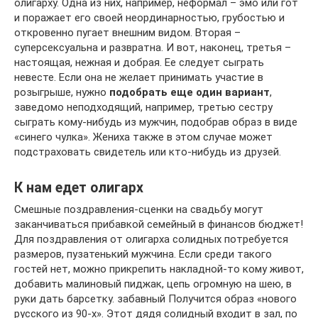
олигарху. Одна из них, например, неформал – эмо или гот
и поражает его своей неординарностью, грубостью и
откровенно пугает внешним видом. Вторая –
суперсексуальна и развратна. И вот, наконец, третья –
настоящая, нежная и добрая. Ее следует сыграть
невесте. Если она не желает принимать участие в
розыгрыше, нужно
подобрать еще один вариант
,
заведомо неподходящий, например, третью сестру
сыграть кому-нибудь из мужчин, подобрав образ в виде
«синего чулка». Жениха также в этом случае может
подстраховать свидетель или кто-нибудь из друзей.
К нам едет олигарх
Смешные поздравления-сценки на свадьбу могут
заканчиваться прибавкой семейный в финансов бюджет!
Для поздравления от олигарха солидных потребуется
размеров, пузатенький мужчина. Если среди такого
гостей нет, можно прикрепить накладной-то кому живот,
добавить малиновый пиджак, цепь огромную на шею, в
руки дать барсетку. забавный Получится образ «нового
русского из 90-х». Этот дядя солидный входит в зал, по