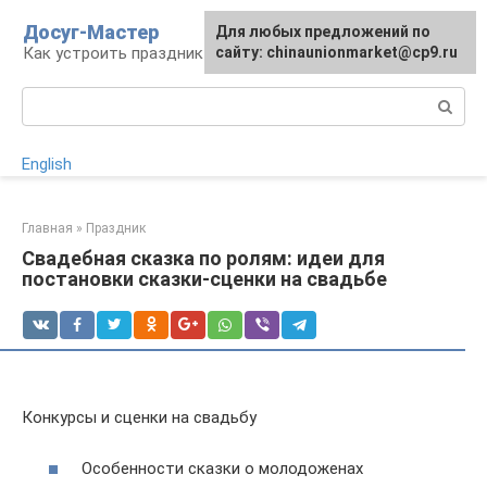
Перейти
Досуг-Мастер
Для любых предложений по
Для любых предложений по
к
Как устроить праздник
сайту: chinaunionmarket@cp9.ru
сайту: chinaunionmarket@cp9.ru
контенту
Поиск:
English
Главная
»
Праздник
Свадебная сказка по ролям: идеи для
постановки сказки-сценки на свадьбе
Конкурсы и сценки на свадьбу
Особенности сказки о молодоженах