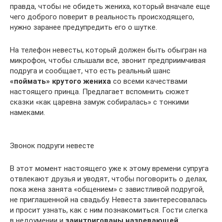
правда, чтобы не обидеть жениха, который вначале еще
чего доброго поверит в реальность происходящего,
нужно заранее предупредить его о шутке.
На телефон невесты, который должен быть обыгран на
микрофон, чтобы слышали все, звонит предприимчивая
подруга и сообщает, что есть реальный шанс
«поймать»
крутого жениха
со всеми качествами
настоящего принца. Предлагает вспомнить сюжет
сказки «как царевна замуж собиралась» с тонкими
намеками.
Звонок подруги невесте
В этот момент настоящего уже к этому времени супруга
отвлекают друзья и уводят, чтобы поговорить о делах,
пока жена занята «общением» с завистливой подругой,
не приглашенной на свадьбу. Невеста заинтересовалась
и просит узнать, как с ним познакомиться. Гости слегка
в недоумении и
заинтригованы назревающей