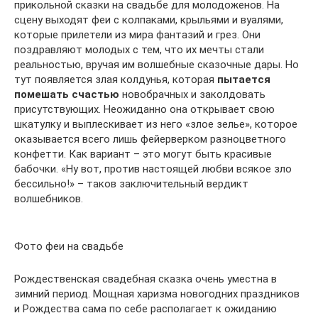
прикольной сказки на свадьбе для молодоженов. На
сцену выходят феи с колпаками, крыльями и вуалями,
которые прилетели из мира фантазий и грез. Они
поздравляют молодых с тем, что их мечты стали
реальностью, вручая им волшебные сказочные дары. Но
тут появляется злая колдунья, которая
пытается
помешать счастью
новобрачных и заколдовать
присутствующих. Неожиданно она открывает свою
шкатулку и выплескивает из него «злое зелье», которое
оказывается всего лишь фейерверком разноцветного
конфетти. Как вариант – это могут быть красивые
бабочки. «Ну вот, против настоящей любви всякое зло
бессильно!» – таков заключительный вердикт
волшебников.
Фото феи на свадьбе
Рождественская свадебная сказка очень уместна в
зимний период. Мощная харизма новогодних праздников
и Рождества сама по себе располагает к ожиданию