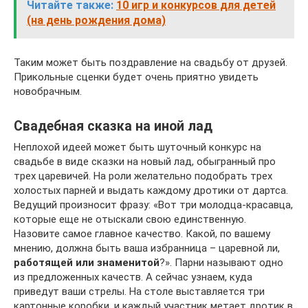
Читайте также:
10 игр и конкурсов для детей
(на день рождения дома)
Таким может быть поздравление на свадьбу от друзей.
Прикольные сценки будет очень приятно увидеть
новобрачным.
Свадебная сказка на иной лад
Неплохой идеей может быть шуточный конкурс на
свадьбе в виде сказки на новый лад, обыгранный про
трех царевичей. На роли желательно подобрать трех
холостых парней и выдать каждому дротики от дартса.
Ведущий произносит фразу: «Вот три молодца-красавца,
которые еще не отыскали свою единственную.
Назовите самое главное качество. Какой, по вашему
мнению, должна быть ваша избранница – царевной ли,
работящей или знаменитой
?». Парни называют одно
из предложенных качеств. А сейчас узнаем, куда
приведут ваши стрелы. На столе выставляется три
картонные коробки, и каждый участник метает дротик в