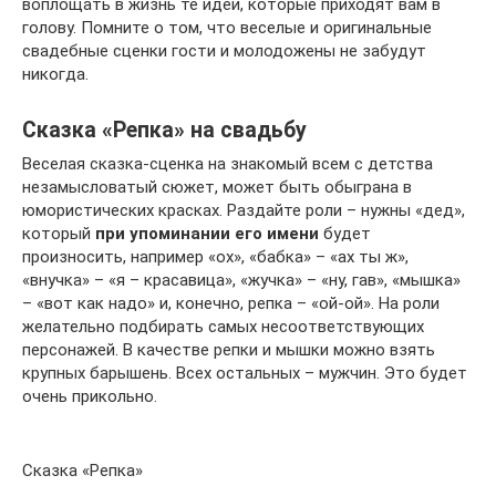
воплощать в жизнь те идеи, которые приходят вам в
голову. Помните о том, что веселые и оригинальные
свадебные сценки гости и молодожены не забудут
никогда.
Сказка «Репка» на свадьбу
Веселая сказка-сценка на знакомый всем с детства
незамысловатый сюжет, может быть обыграна в
юмористических красках. Раздайте роли – нужны «дед»,
который
при упоминании его имени
будет
произносить, например «ох», «бабка» – «ах ты ж»,
«внучка» – «я – красавица», «жучка» – «ну, гав», «мышка»
– «вот как надо» и, конечно, репка – «ой-ой». На роли
желательно подбирать самых несоответствующих
персонажей. В качестве репки и мышки можно взять
крупных барышень. Всех остальных – мужчин. Это будет
очень прикольно.
Сказка «Репка»