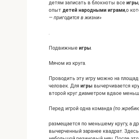
детям записать в блокноты все
игры
опыт
детей народными играми
,о ко
— пригодится в жизни»
.
Подвижные
игры
.
Мячом из круга.
Проводить эту игру можно на площадк
человек. Для
игры
вычерчивается кру
второй круг диаметром вдвое меньш
Перед игрой одна команда
(по жреби
размещается по меньшему кругу, а др
вычерченный заранее квадрат. Здесь 
небольшой резиновый мяч. После это