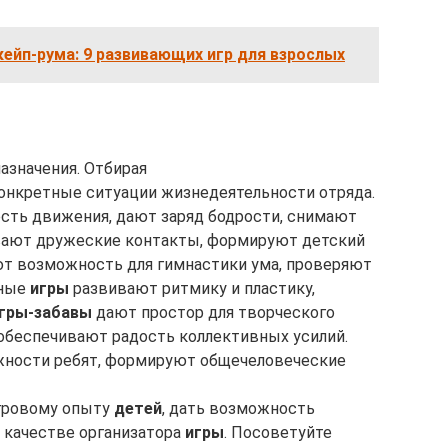
ейп-рума: 9 развивающих игр для взрослых
азначения. Отбирая
конкретные ситуации жизнедеятельности отряда.
сть движения, дают заряд бодрости, снимают
вают дружеские контакты, формируют детский
т возможность для гимнастики ума, проверяют
ьные
игры
развивают ритмику и пластику,
гры-забавы
дают простор для творческого
обеспечивают радость коллективных усилий.
ности ребят, формируют общечеловеческие
гровому опыту
детей
, дать возможность
 качестве организатора
игры
. Посоветуйте