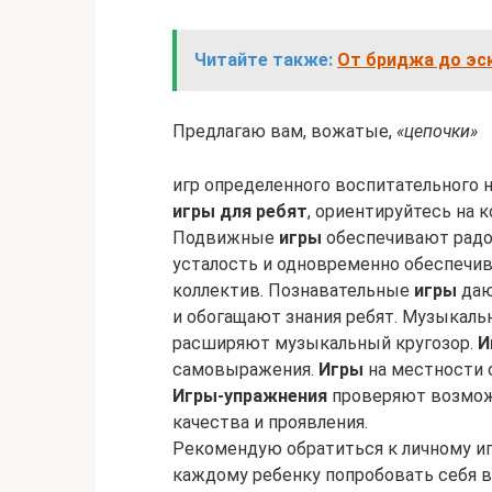
Читайте также:
От бриджа до эск
Предлагаю вам, вожатые,
«цепочки»
игр определенного воспитательного н
игры для ребят
, ориентируйтесь на 
Подвижные
игры
обеспечивают радо
усталость и одновременно обеспечи
коллектив. Познавательные
игры
даю
и обогащают знания ребят. Музыкал
расширяют музыкальный кругозор.
И
самовыражения.
Игры
на местности 
Игры-упражнения
проверяют возмож
качества и проявления.
Рекомендую обратиться к личному и
каждому ребенку попробовать себя в