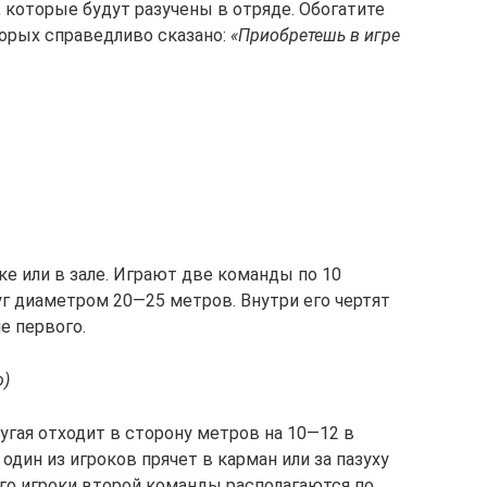
, которые будут разучены в отряде. Обогатите
торых справедливо сказано:
«Приобретешь в игре
е или в зале. Играют две команды по 10
г диаметром 20—25 метров. Внутри его чертят
е первого.
ю)
угая отходит в сторону метров на 10—12 в
один из игроков прячет в карман или за пазуху
го игроки второй команды располагаются по