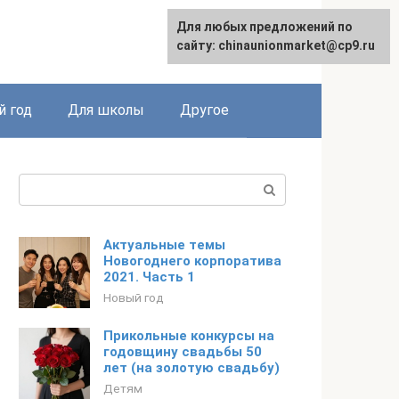
Для любых предложений по
Для любых предложений по
English
сайту: chinaunionmarket@cp9.ru
сайту: chinaunionmarket@cp9.ru
 год
Для школы
Другое
Поиск:
Актуальные темы
Новогоднего корпоратива
2021. Часть 1
Новый год
Прикольные конкурсы на
годовщину свадьбы 50
лет (на золотую свадьбу)
Детям