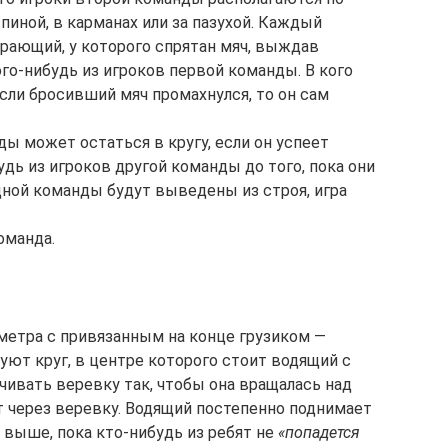
пиной, в карманах или за пазухой. Каждый
Играющий, у которого спрятан мяч, выждав
го-нибудь из игроков первой команды. В кого
Если бросивший мяч промахнулся, то он сам
ы может остаться в кругу, если он успеет
удь из игроков другой команды до того, пока они
одной команды будут выведены из строя, игра
оманда.
метра с привязанным на конце грузиком —
ют круг, в центре которого стоит водящий с
учивать веревку так, чтобы она вращалась над
 через веревку. Водящий постепенно поднимает
выше, пока кто-нибудь из ребят не
«попадется